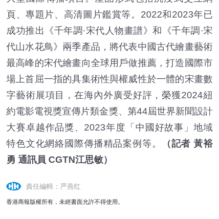
頁、專題片、高清圖片鑑賞等。2022和2023年已
成功推出《千年調·宋代人物畫譜》和《千年調·宋
代山水花鳥》兩季產品，將代表中國古代繪畫藝術
最高峰的宋代繪畫向全球用戶做推薦，打造國際市
場上首屈一指的具集術性與權威性於一體的宋畫數
字藝術展項目，在海內外廣受好評，榮獲2024紐
約電影電視獎宣傳片類金獎、第44屆世界新聞設計
大賽卓越作品獎、2023年度「中國好故事」地域
特色文化網絡國際傳播精品案例等。
（記者 黃裕
勇 通訊員 CGTN江思敏）
責任編輯：严燕红
香港商報版權所有，未經書面允許不得使用。