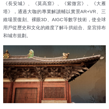
《長安城》、《莫高窟》、《紫微宮》、《大雁
塔》，通過大咖的專業解讀輔以實景AR+VR、三
維場景復刻、裸眼3D、AIGC等數字技術，使全球
用戶從歷史和文化的維度了解斗拱組合、皇宮排布
和城市規劃。