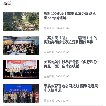
新聞
累計100多場！龍崗兒童公園成兒
童party首選地
香港商報
2024-12-07
「其人美且偲」——《詩經》中的
勞動美術館之夜在深圳關館舉辦
香港商報
2024-12-07
美高梅與中影舉行電影《多想和你
再見一面》全球首映禮
香港商報
2024-12-07
學美教育香港公司啟航 國際化發展
步入快車道
香港商報
2024-12-07