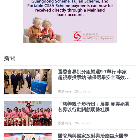
新聞
選委會界別分組補選9·7舉行 李家
超視察投票站 確保選舉安全高效進
行
香港商報
2025-09-06
「慈善親子步行日」展開 麥美娟冀
各界以行動關顧弱勢社群
香港商報
2025-09-06
醫管局與國家放射與治療臨床醫學