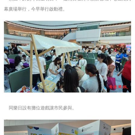
幕廣場舉行，今早舉行啟動禮。
同樂日設有攤位遊戲讓市民參與。