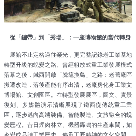
從「鏽帶」到「秀場」：一座博物館的當代轉身
展館不止定格過往榮光，更完整記錄老工業基地
轉型升級的蛻變之路。曾經粗放式重工業發展模式
落幕之後，鐵西開啟「騰籠換鳥」之路：老舊廠區
搬遷改造，落後產能有序出清，老廠房化身工業文
博場館、文創園區。在轉型發展展區，圖文、實景
復刻、多媒體演示清晰展現了鐵西從傳統重工業
區，逐步邁向高端裝備、智能製造、文旅融合的蛻
變歷程。昔日煙囪林立、機器轟鳴的生產車間，如
今變成品讀工業歷史、傳承工匠精神的文化空間。