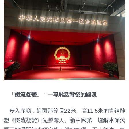
「鐵流凝變」：一尊雕塑背後的國魂
步入序廳，迎面那尊長22米、高11.5米的青銅雕
塑《鐵流凝變》先聲奪人。新中國第一爐鋼水傾瀉