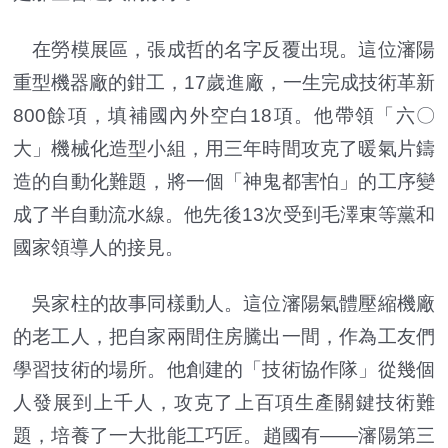
在勞模展區，張成哲的名字反覆出現。這位瀋陽
重型機器廠的鉗工，17歲進廠，一生完成技術革新
800餘項，填補國內外空白18項。他帶領「六〇
大」機械化造型小組，用三年時間攻克了暖氣片鑄
造的自動化難題，將一個「神鬼都害怕」的工序變
成了半自動流水線。他先後13次受到毛澤東等黨和
國家領導人的接見。
吳家柱的故事同樣動人。這位瀋陽氣體壓縮機廠
的老工人，把自家兩間住房騰出一間，作為工友們
學習技術的場所。他創建的「技術協作隊」從幾個
人發展到上千人，攻克了上百項生產關鍵技術難
題，培養了一大批能工巧匠。趙國有——瀋陽第三