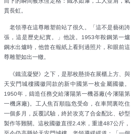
而下的瞬間被永恆定格：鐵水如瀑，工人並肩，氣
貫長虹。
老領導在這尊雕塑前站了很久。「這不是藝術誇
張，這是歷史紀實。」他說。1953年鞍鋼第一爐
鋼水出爐時，他曾在報紙上看到過照片，和眼前這
尊雕塑如出一轍。
《鐵流凝變》之下，是那枚懸掛在展櫃上方、與
天安門城樓國徽同款的新中國第一枚金屬國徽。
1950年，鑄造任務交給瀋陽第一機器廠(今瀋陽第
一機床廠)。工人焦百順臨危受命，在車間裏吃住
一個多月，反覆試驗，終於攻克了合金配比、砂型
製作等難關。這枚國徽直徑2.4米，重達487公斤，
至今仍高懸於天安門城樓。老領導緩緩道：「一個