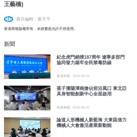
王藝橋)
責任編輯：蔡天宇
香港商報版權所有，未經書面允許不得使用。
新聞
紀念虎門銷煙187周年 遼寧多部門
協同發力築牢全民禁毒防線
香港商報
2026-06-03
落子瀋陽渾南搶佔前沿風口 東北亞
具身智能創新中心全面啟用
香港商報
2026-06-02
論道人形機械人新藍海 大東區借力
機械人大會激活產業新動能