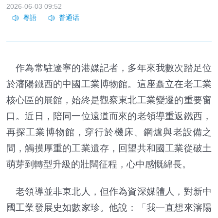
2026-06-03 09:52
作為常駐遼寧的港媒記者，多年來我數次踏足位
於瀋陽鐵西的中國工業博物館。這座矗立在老工業
核心區的展館，始終是觀察東北工業變遷的重要窗
口。近日，陪同一位遠道而來的老領導重返鐵西，
再探工業博物館，穿行於機床、鋼爐與老設備之
間，觸摸厚重的工業遺存，回望共和國工業從破土
萌芽到轉型升級的壯闊征程，心中感慨綿長。
老領導並非東北人，但作為資深媒體人，對新中
國工業發展史如數家珍。他說：「我一直想來瀋陽