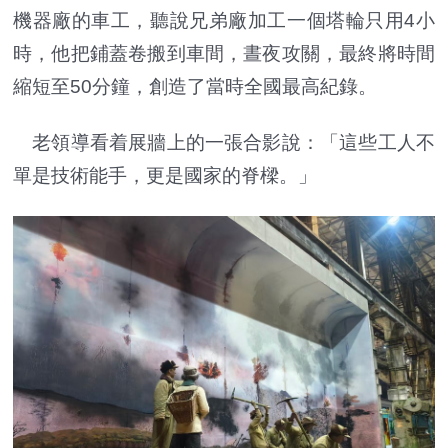
機器廠的車工，聽說兄弟廠加工一個塔輪只用4小
時，他把鋪蓋卷搬到車間，晝夜攻關，最終將時間
縮短至50分鐘，創造了當時全國最高紀錄。
老領導看着展牆上的一張合影說：「這些工人不
單是技術能手，更是國家的脊樑。」