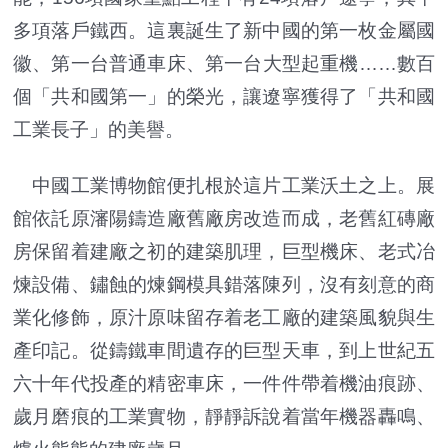
多項落戶鐵西。這裏誕生了新中國的第一枚金屬國
徽、第一台普通車床、第一台大型起重機……數百
個「共和國第一」的榮光，讓遼寧獲得了「共和國
工業長子」的美譽。
中國工業博物館便扎根於這片工業沃土之上。展
館依託原瀋陽鑄造廠舊廠房改造而成，老舊紅磚廠
房保留着建廠之初的建築肌理，巨型機床、老式冶
煉設備、鏽蝕的煉鋼模具錯落陳列，沒有刻意的商
業化修飾，原汁原味留存着老工廠的建築風貌與生
產印記。從鑄鐵車間遺存的巨型天車，到上世紀五
六十年代投產的精密車床，一件件帶着機油痕跡、
歲月磨痕的工業實物，靜靜訴說着當年機器轟鳴、