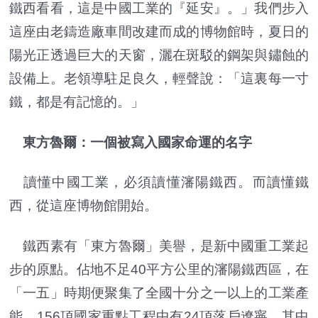
鐵西看看，這是中國工業的『延安』。」我們步入
這座由老鑄造廠車間改建而成的博物館時，夏日的
陽光正透過巨大的天窗，灑在斑駁的鋼架與鏽蝕的
設備上。老領導駐足良久，輕聲說：「這裏每一寸
鐵，都是有記憶的。」
東方魯爾：一個被寫入國家命運的名字
讀懂中國工業，必須讀懂瀋陽鐵西。而讀懂鐵
西，從這座博物館開始。
鐵西素有「東方魯爾」美譽，是新中國重工業起
步的原點。佔地不足40平方公里的瀋陽鐵西區，在
「一五」時期便聚集了全國十分之一以上的工業產
能，156項國家重點工程中有24項落戶遼寧，其中