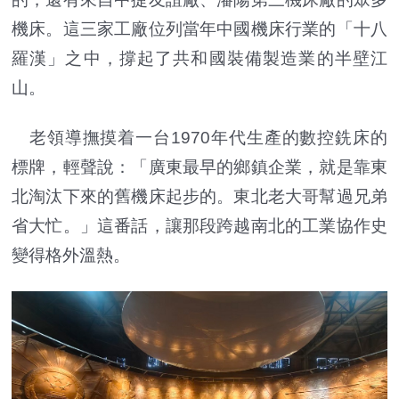
機床。這三家工廠位列當年中國機床行業的「十八
羅漢」之中，撐起了共和國裝備製造業的半壁江
山。
老領導撫摸着一台1970年代生產的數控銑床的
標牌，輕聲說：「廣東最早的鄉鎮企業，就是靠東
北淘汰下來的舊機床起步的。東北老大哥幫過兄弟
省大忙。」這番話，讓那段跨越南北的工業協作史
變得格外溫熱。