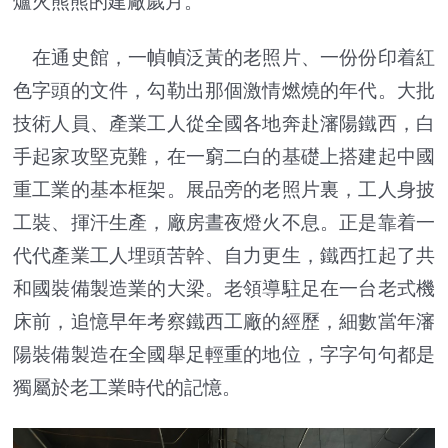
爐火熊熊的建廠歲月。
在通史館，一幀幀泛黃的老照片、一份份印着紅
色字頭的文件，勾勒出那個激情燃燒的年代。大批
技術人員、產業工人從全國各地奔赴瀋陽鐵西，白
手起家攻堅克難，在一窮二白的基礎上搭建起中國
重工業的基本框架。展品旁的老照片裏，工人身披
工裝、揮汗生產，廠房晝夜燈火不息。正是靠着一
代代產業工人埋頭苦幹、自力更生，鐵西扛起了共
和國裝備製造業的大梁。老領導駐足在一台老式機
床前，追憶早年考察鐵西工廠的經歷，細數當年瀋
陽裝備製造在全國舉足輕重的地位，字字句句都是
獨屬於老工業時代的記憶。