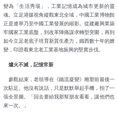
變為「生活秀場」，工業記憶成為城市更新的靈
魂。立足港媒視角縱觀東北全域，中國工業博物館
正是遼寧乃至中國工業發展的縮影。從建廠興業築
牢國家工業底盤，到改革陣痛謀求轉型突圍，再到
如今立足老底子培育新質生產力，鐵西數十年的嬗
變，印證着東北老工業基地振興的堅實步伐。
爐火不滅，記憶常新
參觀結束，老領導在《鐵流凝變》雕塑前最後一
次駐足。他沒有說話，只是默默舉起手機，拍了一
張全景圖。「回去要給我那幫朋友看看，讓他們也
來一次。」