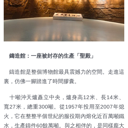
鑄造館：一座被封存的生產「聖殿」
鑄造館是整個博物館最具震撼力的空間。走進這
裏，仿佛一腳踏進了時間膠囊。
十噸沖天爐矗立中央，爐身高12米、長14米、
寬27米，總重300噸。從1957年投用至2007年熄
火，它在整整半個世紀的服役期內熔化近百萬噸鐵
水，生產鑄件60餘萬噸。與之相伴的，是同樣龐大