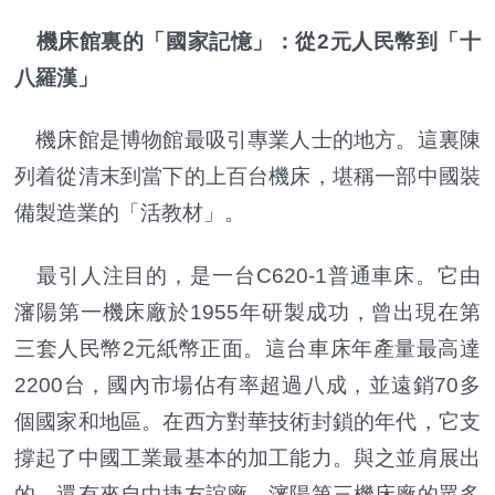
機床館裏的「國家記憶」：從2元人民幣到「十
八羅漢」
機床館是博物館最吸引專業人士的地方。這裏陳
列着從清末到當下的上百台機床，堪稱一部中國裝
備製造業的「活教材」。
最引人注目的，是一台C620-1普通車床。它由
瀋陽第一機床廠於1955年研製成功，曾出現在第
三套人民幣2元紙幣正面。這台車床年產量最高達
2200台，國內市場佔有率超過八成，並遠銷70多
個國家和地區。在西方對華技術封鎖的年代，它支
撐起了中國工業最基本的加工能力。與之並肩展出
的，還有來自中捷友誼廠、瀋陽第三機床廠的眾多