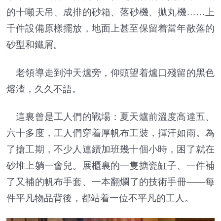
的十噸天吊、成排的砂箱、落砂機、拋丸機……上
千件設備原樣擺放，地面上甚至保留着當年散落的
砂型和鐵屑。
老領導走到沖天爐旁，仰頭望着爐口殘留的黑色
熔渣，久久不語。
這裏曾是工人們的戰場：夏天爐前溫度高達五、
六十多度，工人們穿着厚帆布工裝，揮汗如雨。為
了搶工期，不少人連續加班幾十個小時，困了就在
砂堆上躺一會兒。展櫃裏的一隻搪瓷缸子、一件補
了又補的帆布手套、一本翻爛了的技術手冊——每
件平凡物品背後，都站着一位不平凡的工人。