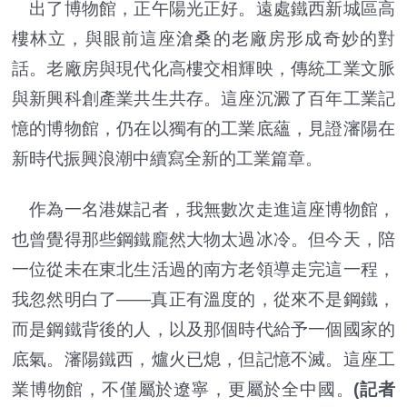
出了博物館，正午陽光正好。遠處鐵西新城區高
樓林立，與眼前這座滄桑的老廠房形成奇妙的對
話。老廠房與現代化高樓交相輝映，傳統工業文脈
與新興科創產業共生共存。這座沉澱了百年工業記
憶的博物館，仍在以獨有的工業底蘊，見證瀋陽在
新時代振興浪潮中續寫全新的工業篇章。
作為一名港媒記者，我無數次走進這座博物館，
也曾覺得那些鋼鐵龐然大物太過冰冷。但今天，陪
一位從未在東北生活過的南方老領導走完這一程，
我忽然明白了——真正有溫度的，從來不是鋼鐵，
而是鋼鐵背後的人，以及那個時代給予一個國家的
底氣。瀋陽鐵西，爐火已熄，但記憶不滅。這座工
業博物館，不僅屬於遼寧，更屬於全中國。
(記者