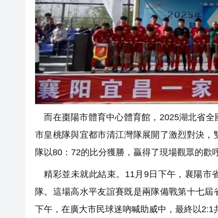
而在棗陽市體育中心體育館，2025湖北省
市皇桃隊與宜都市清江灣隊展開了激烈對決，
隊以80：72的比分獲勝，贏得了現場觀眾的歡
精彩並未就此結束。11月9日下午，襄陽市
隊。這場高水平友誼賽既是兩隊備戰第十七屆
下午，在廣大市民球迷吶喊助威中，最終以2: