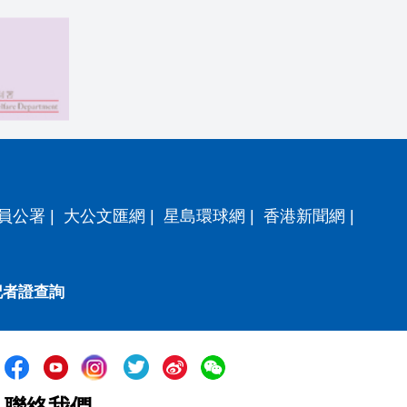
員公署
|
大公文匯網
|
星島環球網
|
香港新聞網
|
記者證查詢
聯絡我們