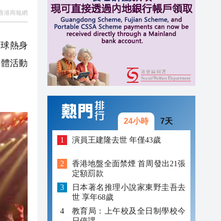
香港商報網
17:17
17:05
球熱身
17:40
文體活動
17:26
17:25
17:23
24小時
7天
17:19
演員王建隆去世 年僅43歲
17:17
香港地盤全面禁煙 首周發出21張
定額罰款
17:17
日本著名推理小說家東野圭吾去
17:05
世 享年68歲
教育局：上午校及全日制學校今
日停課