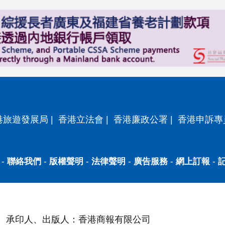
港旅遊發展局
|
香港立法會
|
香港廉政公署
|
香港申訴專
-
聯絡我們
-
版權聲明
-
法律聲明
-
廣告服務
-
網上訂報
-
承印人、出版人：香港商報有限公司