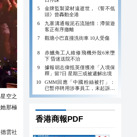
金牌監製梁材遠逝世，《誓不低
頭》曾轟動全港
九寨溝通報泥石流險情：滯留遊
客正有序撤離
觀塘小巴直撞洗街車 10人受傷
赤鱲角工人維修飛機外殼6米墮
下 昏迷送院不治
據報胡志偉抵英僅獲准「入境保
釋」留7日 星期三或被遞解出境
GMM回應「中國粉絲被打」：
已暫停聘用涉事員工，未起訴事
主
。星空之
用她那極
香港商報PDF
是德雲社