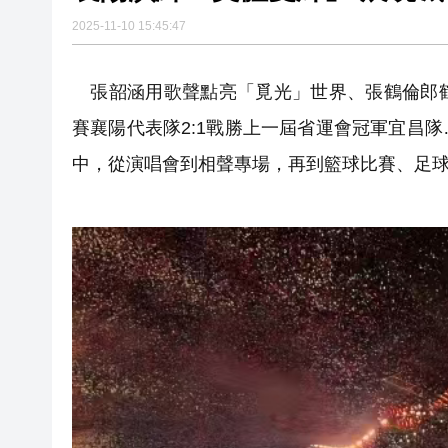
2025-11-10 15:45:47
71歲小巴司機服感冒藥後駕車輾
中環26歲交易員挪用5000萬 傳炒
張韶涵用歌聲點亮「覓光」世界、張鶴倫郎鶴
工聯會攜手深圳希華愛康健醫院
賽襄陽代表隊2:1戰勝上一屆省運會冠軍宜昌
持刀強闖中國駐日大使館 村田
中，從演唱會到相聲專場，再到籃球比賽、足
​100+HKArtShow亮相香
長鑫科技上市，碧桂園少賺420
耀才證券遭證監譴責兼罰款280
哈電集團原黨委常委、紀委書
71歲小巴司機服感冒藥後駕車輾
中環26歲交易員挪用5000萬 傳炒