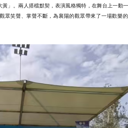
大黃」。兩人搭檔默契，表演風格獨特，在舞台上一動
觀眾笑聲、掌聲不斷，為襄陽的觀眾帶來了一場歡樂的