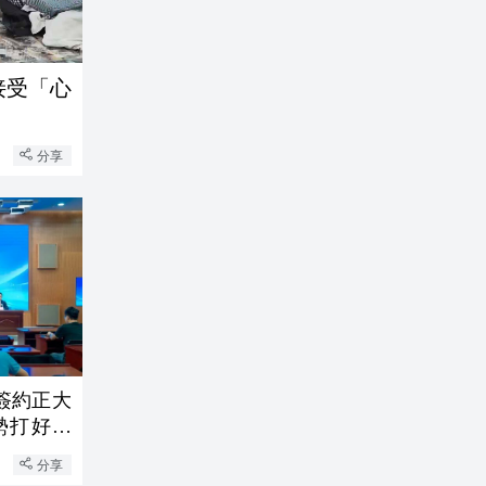
接受「心
分享
簽約正大
勢打好招
分享