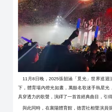
11月8日晚，2025張韶涵「覓光」世界巡迴
下，體育場內燈光如晝，萬餘名歌迷手執星光
具穿透力的歌聲，演繹了一首首經典曲目，引
與此同時，在襄陽體育館，德雲社相聲演員張