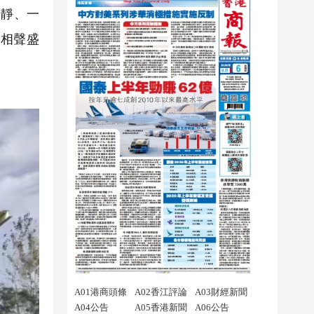
一靜、一
相聲盛