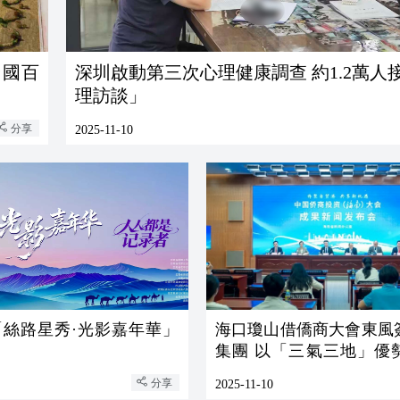
深圳啟動第三次心理健康調查 約1.2萬人
理訪談」
分享
2025-11-10
「絲路星秀·光影嘉年華」
海口瓊山借僑商大會東風
集團 以「三氣三地」優
商「三張牌」
分享
2025-11-10