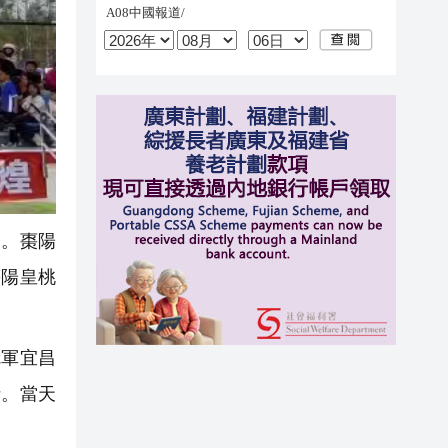
荼。棗陽
棗陽皇桃
冠軍宜昌
話。當天