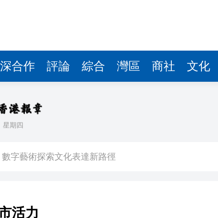
港圓方：數字藝術探索文化表達新路徑
多億
萬 涉可疑交易監控缺失
記楊宏勇被開除黨籍
深合作
評論
綜合
灣區
商社
文化
斃八旬老翁 被判監14個月及停牌5年
海力士ETF蝕1.5億
 啟動「睛彩人生」白內障義診計劃
日
星期四
晃大被起訴
港圓方：數字藝術探索文化表達新路徑
多億
萬 涉可疑交易監控缺失
市活力
記楊宏勇被開除黨籍