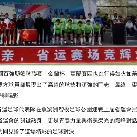
全國百強縣籃球聯賽「金蘭杯」棗陽賽區也進行得如火如
雙方球員都展現出了高超的球技和頑強的鬥志。最終，
呼與喝彩。
省運足球代表隊在魚梁洲智投足球公園迎戰上屆省運會
省運會的關鍵熱身，更是青春力量與衛冕榮光的巔峰對
1共同見證了這場精彩的足球對決。