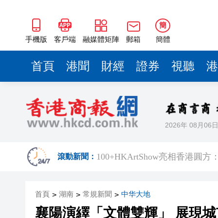
​100+HKArtShow亮相香
長鑫科技上市，碧桂園少賺420
簡
耀才證券遭證監譴責兼罰款280
手機版
客戶端
融媒體矩陣
郵箱
簡體
哈電集團原黨委常委、紀委書
首頁
港聞
財經
證券
視聽
港
71歲小巴司機服感冒藥後駕車輾
中環26歲交易員挪用5000萬 傳炒
工聯會攜手深圳希華愛康健醫院
2026年 08月06
持刀強闖中國駐日大使館 村田
​100+HKArtShow亮相香
滾動新聞：
長鑫科技上市，碧桂園少賺420
首頁
湖南
常規新聞
中华大地
>
>
耀才證券遭證監譴責兼罰款280
>
襄陽演繹「文體雙輝」 展現城
哈電集團原黨委常委、紀委書