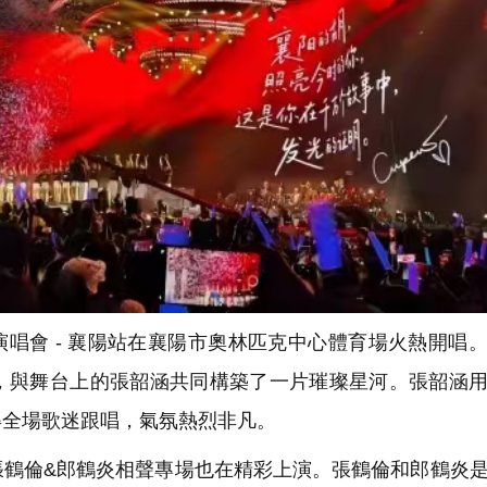
演唱會 - 襄陽站在襄陽市奧林匹克中心體育場火熱開唱
，與舞台上的張韶涵共同構築了一片璀璨星河。張韶涵
得全場歌迷跟唱，氣氛熱烈非凡。
鶴倫&郎鶴炎相聲專場也在精彩上演。張鶴倫和郎鶴炎