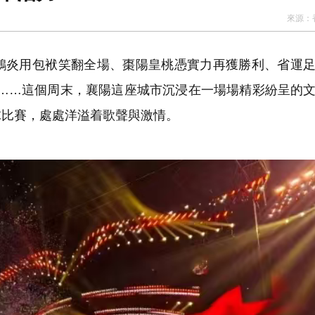
來源：
斃八旬老翁 被判監14個月及停牌5年
海力士ETF蝕1.5億
炎用包袱笑翻全場、棗陽皇桃憑實力再獲勝利、省運足
 啟動「睛彩人生」白內障義診計劃
隊……這個周末，襄陽這座城市沉浸在一場場精彩紛呈的
晃大被起訴
球比賽，處處洋溢着歌聲與激情。
港圓方：數字藝術探索文化表達新路徑
多億
萬 涉可疑交易監控缺失
記楊宏勇被開除黨籍
斃八旬老翁 被判監14個月及停牌5年
海力士ETF蝕1.5億