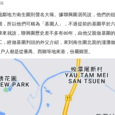
 攝
鄰地方南生圍則聲名大噪。據聯興圍居民說，他們的祖
圍，所以他們可稱為「基圍人」，不過從前的基圍早於
黎來就說，聯興圍歷史差不多有80年，由他父親做基圍
工，經做基圍判頭的外父介紹，來到南生圍北面的淺灘
八戶人都是從番禺、西鄉等地來港，份屬鄉里。