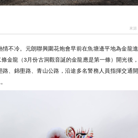
來源
情不冷。元朗聯興圍花炮會早前在魚塘邊平地為金龍進
二條金龍（3月份古洞觀音誕的金龍應是第一條）開光後
壆路、錦壆路、青山公路，沿途多名警務人員指揮交通
況。