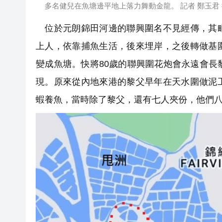
多名健兒在魚塘邊平地上落力舞動金龍。 記者 鄭玉君
位於元朗錦田河邊的聯興圍名不見經傳，其毗
上人，依靠捕魚生活，後來埋岸，之後轉做基
變成魚塘。快將80歲的聯興圍花炮會永遠會長
現。原來從內地來港的黎父早年在天水圍做泥
蝦養魚，當時除了黎父，還有七人夾份，他們