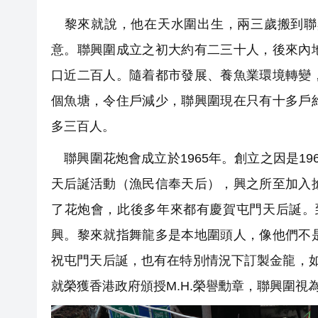
黎來就說，他在天水圍出生，兩三歲搬到聯
意。聯興圍成立之初大約有二三十人，後來內
口近二百人。隨着都市發展、養魚業環境轉變
個魚塘，令住戶減少，聯興圍現在只有十多戶
多三百人。
聯興圍花炮會成立於1965年。創立之因是1
天后誕活動（漁民信奉天后），興之所至加入
了花炮會，此後多年來都有慶賀屯門天后誕。到
興。黎來就指舞龍多是本地圍頭人，像他們不
祝屯門天后誕，也有在特別情況下訂製金龍，如2
就榮獲香港政府頒授M.H.榮譽勳章，聯興圍