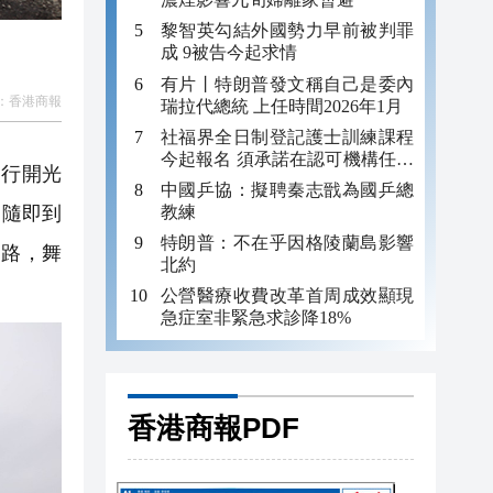
黎智英勾結外國勢力早前被判罪
成 9被告今起求情
有片丨特朗普發文稱自己是委內
：
香港商報
瑞拉代總統 上任時間2026年1月
社福界全日制登記護士訓練課程
今起報名 須承諾在認可機構任職
行開光
至少三年
中國乒協：擬聘秦志戩為國乒總
教練
，隨即到
特朗普：不在乎因格陵蘭島影響
開路，舞
北約
公營醫療收費改革首周成效顯現
急症室非緊急求診降18%
香港商報PDF