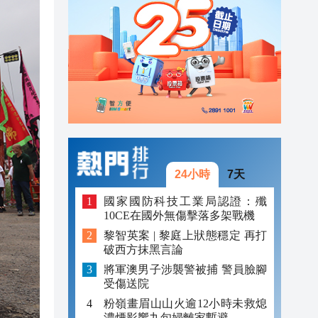
20:40
20:39
21:08
21:04
20:55
20:42
24小時
7天
20:42
國家國防科技工業局認證：殲
10CE在國外無傷擊落多架戰機
20:41
黎智英案 | 黎庭上狀態穩定 再打
破西方抹黑言論
20:40
將軍澳男子涉襲警被捕 警員臉腳
20:39
受傷送院
粉嶺畫眉山山火逾12小時未救熄
濃煙影響九旬婦離家暫避