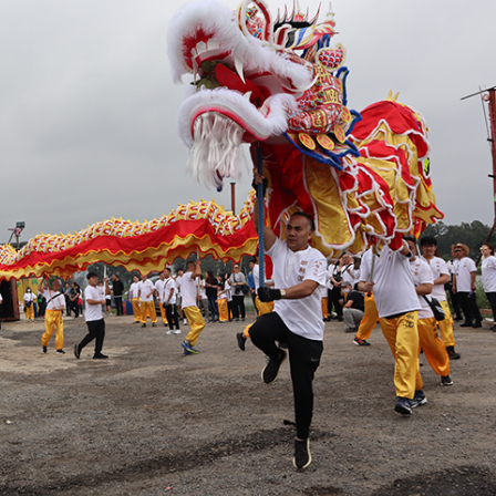
.58萬億 利潤總額近936億
讀新玩法
理黎智英求情 罪證如山豈能妄想輕判
災獨立委員會工作 李家超暫停3項公職委任
據見證文儒沉香從傳統邁向現代
察團來瓊考察
費約18億元
.58萬億 利潤總額近936億
讀新玩法