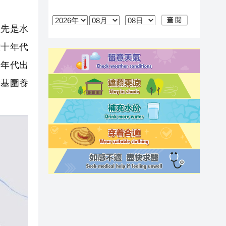
先是水
六十年代
的年代出
做基圍養