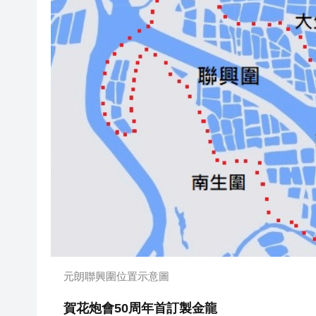
元朗聯興圍位置示意圖
賀花炮會50周年首訂製金龍