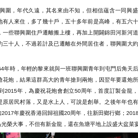
興圍，年代久遠，其名來由不知，但相信蘊含一同興盛
地有人來住，多了幾十戶，五十多年前是高峰，有五六
，一些聯興圍住戶遷離搬上樓，再加上開闢錦田河新河
約三十人，不過若計及已遷離在外間居住者，聯興圍大
964年時，年輕的黎來就與一班聯興圍青年到屯門后角天
搶花炮，結果這群高大的青年搶到兩炮，因翌年要還炮
2015年，為慶祝花炮會創立50周年，首度訂製金龍
是原居民村落，又是水上人，可說是創舉。之後年年也
017年慶祝香港回歸祖國20周年，往新田鄉行鄉；201
視為光榮大事，不但有新金龍，還在魚塘平地上設盛大盆菜