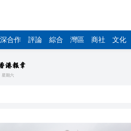
據見證文儒沉香從傳統邁向現代
察團來瓊考察
費約18億元
深合作
評論
綜合
灣區
商社
文化
.58萬億 利潤總額近936億
讀新玩法
理黎智英求情 罪證如山豈能妄想輕判
日
星期六
災獨立委員會工作 李家超暫停3項公職委任
據見證文儒沉香從傳統邁向現代
察團來瓊考察
費約18億元