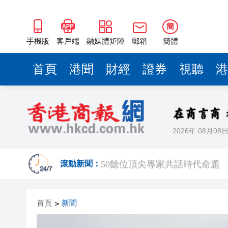
50餘位頂尖專家共話時代命題
海南澄邁文儒煥新升級 五組數
簡
梁振英率港區全國政協委員考
手機版
客戶端
融媒體矩陣
郵箱
簡體
2025年海南儋州以舊換新帶動消
首頁
港聞
財經
證券
視聽
港
山東26戶省屬國企去年合計營收2
瀋陽鐵西校園閱讀活動解鎖閱
黎智英案｜吳良好：依法公正處
2026年 08月08
騰出更多時間專注做好宏福苑火
50餘位頂尖專家共話時代命題
滾動新聞：
海南澄邁文儒煥新升級 五組數
首頁
新聞
>
梁振英率港區全國政協委員考
2025年海南儋州以舊換新帶動消