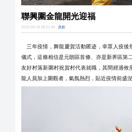
聯興圍金龍開光迎福
2023-04-16 08:21:34
原創
三年疫情，舞龍慶賀活動匿迹，幸眾人疫後熱
儀式，這條相信是元朗區首條、亦是新界區第
友好村落新圍村祝賀村代表就職，其間經過攸
龍人員加上圍觀者，氣氛熱烈，貼近疫情前盛