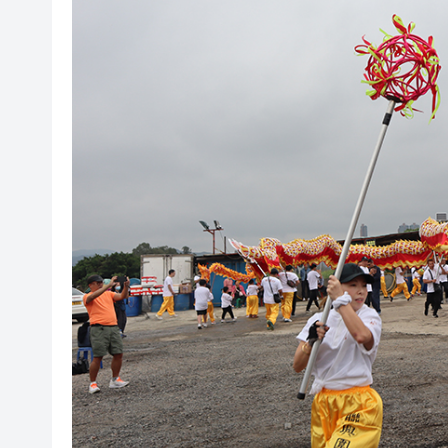
山東26戶省屬國企去年合計營收2
瀋陽鐵西校園閱讀活動解鎖閱
黎智英案｜吳良好：依法公正處
騰出更多時間專注做好宏福苑火
50餘位頂尖專家共話時代命題
海南澄邁文儒煥新升級 五組數
梁振英率港區全國政協委員考
2025年海南儋州以舊換新帶動消
山東26戶省屬國企去年合計營收2
瀋陽鐵西校園閱讀活動解鎖閱