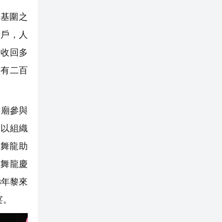
基圍之
十戶，人
道收回多
約有二百
后廟參與
所以組織
，舞龍助
有舞龍慶
8年黎來
宴。