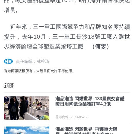
品，歐美產品覆蓋率超70%，助推海外銷售額快速
增長。
近年來，三一重工國際競爭力和品牌知名度持續
提升，去年10月，三一重工長沙18號工廠入選世
界經濟論壇全球製造業燈塔工廠。
（何雯）
責任編輯：林梓琦
香港商報版權所有，未經書面允許不得使用。
新聞
湘品湘造 閃耀世界| 133屆廣交會醴
陵日用陶瓷企業獲訂單4.3億
香港商報
2023-05-12
湘品湘造 閃耀世界| 再獲重大榮