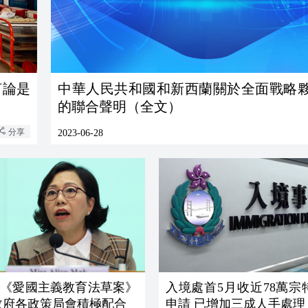
言論是
中華人民共和國和新西蘭關於全面戰略
的聯合聲明（全文）
分享
2023-06-28
：《愛國主義教育法草案》
入境處首5月收近78萬宗
政府各政策局會積極配合
申請 已增加三成人手處理