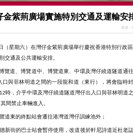
灣仔金紫荊廣場實施特別交通及運輸安
來源：
日（星期六）在灣仔金紫荊廣場舉行慶祝香港特別行政區
特別交通及公共運輸安排。
時，博覽道、博覽道中、博覽道東、中環及灣仔繞道隧道通
入口與菲林明道之間的一段龍和道（東行），將會臨時
午12時，介乎中環及灣仔繞道隧道灣仔出入口與菲林明道
，其間禁止車輛進入。
覽道東的終點站會遷往港灣道灣仔訓練池外；
百德新街的巴士站會暫停使用，改道後於軒尼詩道近杜老