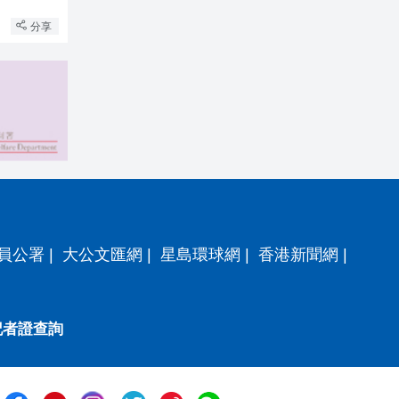
分享
員公署
|
大公文匯網
|
星島環球網
|
香港新聞網
|
記者證查詢