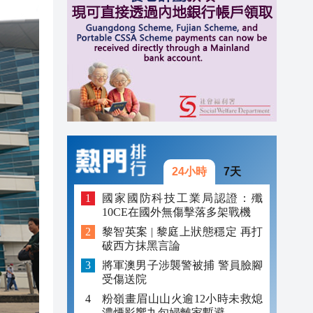
20:40
20:39
21:08
21:04
20:55
20:42
24小時
7天
20:42
國家國防科技工業局認證：殲
10CE在國外無傷擊落多架戰機
20:41
黎智英案 | 黎庭上狀態穩定 再打
破西方抹黑言論
20:40
將軍澳男子涉襲警被捕 警員臉腳
20:39
受傷送院
粉嶺畫眉山山火逾12小時未救熄
濃煙影響九旬婦離家暫避