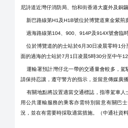
尼詩道近灣仔消防局、怡和街香港大廈外及銅
新巴路線第H1及H1B號位於博覽道東金紫荊
過海路線第104、900、914P及914X號
位於博覽道的的士站於6月30日凌晨零時1分
面的過海的士站於7月1日凌晨5時30分至中午1
運輸署預計灣仔北一帶的交通量會較多，駕駛
請保持忍讓，遵守警方的指示，並留意傳媒廣
有關地點將設置適當交通標誌，指導駕車人士
用公共運輸服務的乘客亦需特別留意有關巴士
況，並在有需要時採取適當措施。（中通社資