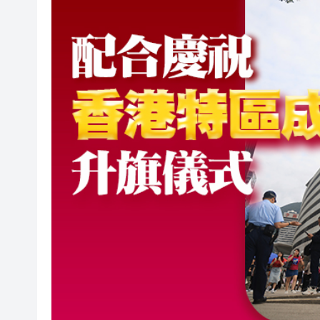
山東26戶省屬國企去年合計營收2
瀋陽鐵西校園閱讀活動解鎖閱
黎智英案｜吳良好：依法公正處
騰出更多時間專注做好宏福苑火
50餘位頂尖專家共話時代命題
海南澄邁文儒煥新升級 五組數
梁振英率港區全國政協委員考
2025年海南儋州以舊換新帶動消
山東26戶省屬國企去年合計營收2
瀋陽鐵西校園閱讀活動解鎖閱