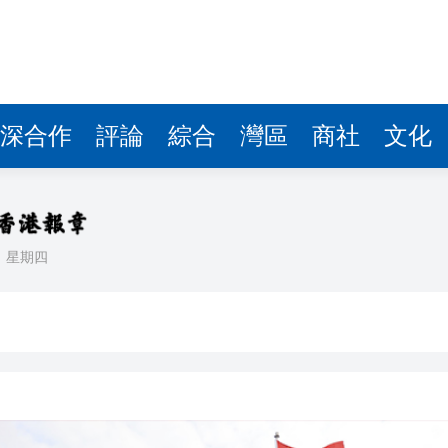
據見證文儒沉香從傳統邁向現代
察團來瓊考察
費約18億元
深合作
評論
綜合
灣區
商社
文化
.58萬億 利潤總額近936億
讀新玩法
理黎智英求情 罪證如山豈能妄想輕判
日
星期四
災獨立委員會工作 李家超暫停3項公職委任
據見證文儒沉香從傳統邁向現代
察團來瓊考察
費約18億元