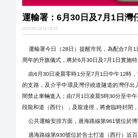
運輸署：6月30日及7月1日
2023-06-28 16:18:54
運輸署今日（28日）提醒市民，為配合7月1
周年的升旗儀式，將於6月30日及7月1日實施
由6月30日凌晨零時1分至7月1日中午12
的支路，及介乎中環及灣仔繞道隧道的灣仔出
間禁止車輛進入；由7月1日凌晨5時30分至中
段龍和道（西行），及龍達徑，將會臨時封閉
公共運輸安排方面，過海路線第961號位於博
過海路線第930號位於告士打道（西行）近