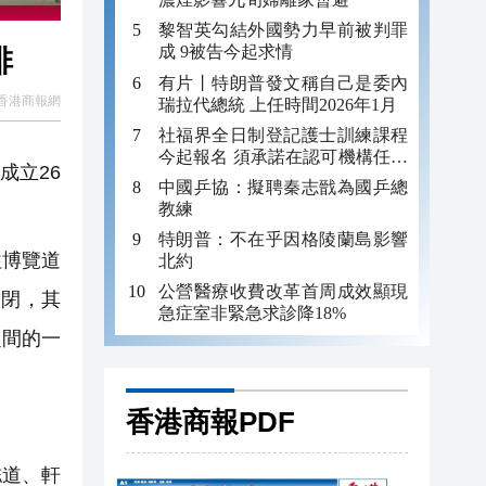
黎智英勾結外國勢力早前被判罪
成 9被告今起求情
排
有片丨特朗普發文稱自己是委內
香港商報網
瑞拉代總統 上任時間2026年1月
社福界全日制登記護士訓練課程
今起報名 須承諾在認可機構任職
成立26
至少三年
中國乒協：擬聘秦志戩為國乒總
教練
特朗普：不在乎因格陵蘭島影響
往博覽道
北約
公營醫療收費改革首周成效顯現
封閉，其
急症室非緊急求診降18%
之間的一
香港商報PDF
誌道、軒