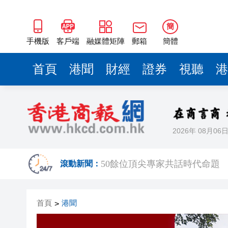
50餘位頂尖專家共話時代命題
海南澄邁文儒煥新升級 五組數
簡
梁振英率港區全國政協委員考
手機版
客戶端
融媒體矩陣
郵箱
簡體
2025年海南儋州以舊換新帶動消
首頁
港聞
財經
證券
視聽
港
山東26戶省屬國企去年合計營收2
瀋陽鐵西校園閱讀活動解鎖閱
黎智英案｜吳良好：依法公正處
2026年 08月06
騰出更多時間專注做好宏福苑火
50餘位頂尖專家共話時代命題
滾動新聞：
海南澄邁文儒煥新升級 五組數
首頁
港聞
>
梁振英率港區全國政協委員考
2025年海南儋州以舊換新帶動消