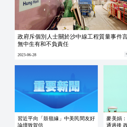
政府斥個別人士關於沙中線工程質量事件
無中生有和不負責任
2023-06-28
習近平向「鼓嶺緣」中美民間友好
麥美娟
論壇致賀信
通過後 