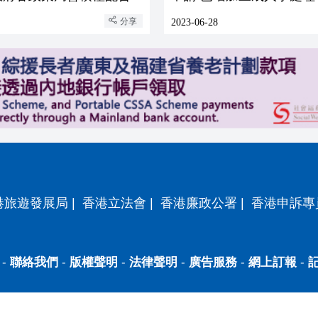
分享
2023-06-28
港旅遊發展局
|
香港立法會
|
香港廉政公署
|
香港申訴專
-
聯絡我們
-
版權聲明
-
法律聲明
-
廣告服務
-
網上訂報
-