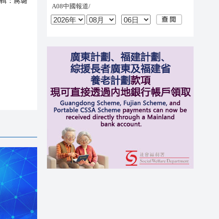
輯：
蔣璐