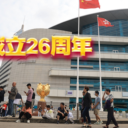
.58萬億 利潤總額近936億
讀新玩法
理黎智英求情 罪證如山豈能妄想輕判
災獨立委員會工作 李家超暫停3項公職委任
據見證文儒沉香從傳統邁向現代
察團來瓊考察
費約18億元
.58萬億 利潤總額近936億
讀新玩法