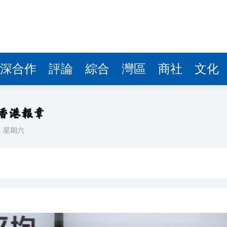
據見證文儒沉香從傳統邁向現代
察團來瓊考察
費約18億元
深合作
評論
綜合
灣區
商社
文化
.58萬億 利潤總額近936億
讀新玩法
理黎智英求情 罪證如山豈能妄想輕判
日
星期六
災獨立委員會工作 李家超暫停3項公職委任
據見證文儒沉香從傳統邁向現代
察團來瓊考察
費約18億元