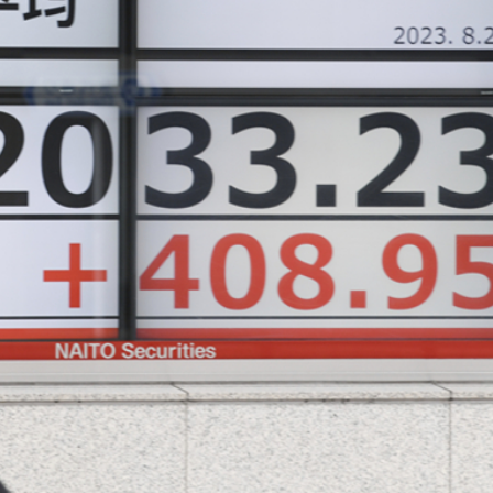
.58萬億 利潤總額近936億
讀新玩法
理黎智英求情 罪證如山豈能妄想輕判
災獨立委員會工作 李家超暫停3項公職委任
據見證文儒沉香從傳統邁向現代
察團來瓊考察
費約18億元
.58萬億 利潤總額近936億
讀新玩法