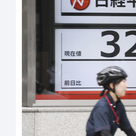
山東26戶省屬國企去年合計營收2
瀋陽鐵西校園閱讀活動解鎖閱
黎智英案｜吳良好：依法公正處
騰出更多時間專注做好宏福苑火
50餘位頂尖專家共話時代命題
海南澄邁文儒煥新升級 五組數
梁振英率港區全國政協委員考
2025年海南儋州以舊換新帶動消
山東26戶省屬國企去年合計營收2
瀋陽鐵西校園閱讀活動解鎖閱