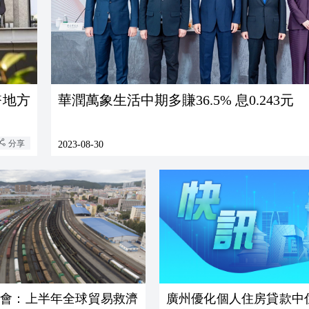
幣地方
華潤萬象生活中期多賺36.5% 息0.243元
分享
2023-08-30
促會：上半年全球貿易救濟
廣州優化個人住房貸款中