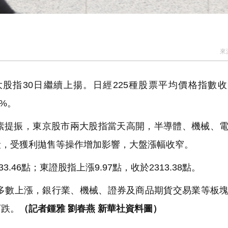
來
股指30日繼續上揚。日經225種股票平均價格指數
3%。
提振，東京股市兩大股指當天高開，半導體、機械、電
段，受獲利拋售等操作增加影響，大盤漲幅收窄。
.46點；東證股指上漲9.97點，收於2313.38點。
多數上漲，銀行業、機械、證券及商品期貨交易業等板
下跌。
（記者鍾雅 劉春燕 新華社資料圖）