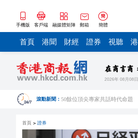
50餘位頂尖專家共話時代命題
海南澄邁文儒煥新升級 五組數
簡
梁振英率港區全國政協委員考
手機版
客戶端
融媒體矩陣
郵箱
簡體
2025年海南儋州以舊換新帶動消
首頁
港聞
財經
證券
視聽
港
山東26戶省屬國企去年合計營收2
瀋陽鐵西校園閱讀活動解鎖閱
黎智英案｜吳良好：依法公正處
2026年 08月08
騰出更多時間專注做好宏福苑火
50餘位頂尖專家共話時代命題
滾動新聞：
海南澄邁文儒煥新升級 五組數
首頁
證券
>
梁振英率港區全國政協委員考
2025年海南儋州以舊換新帶動消