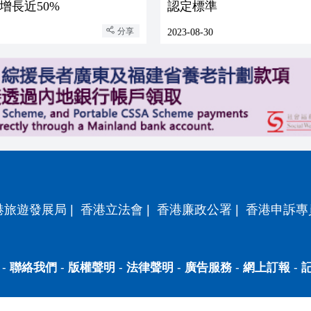
增長近50%
認定標準
分享
2023-08-30
港旅遊發展局
|
香港立法會
|
香港廉政公署
|
香港申訴專
-
聯絡我們
-
版權聲明
-
法律聲明
-
廣告服務
-
網上訂報
-