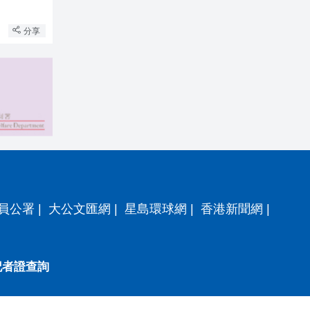
分享
員公署
|
大公文匯網
|
星島環球網
|
香港新聞網
|
記者證查詢