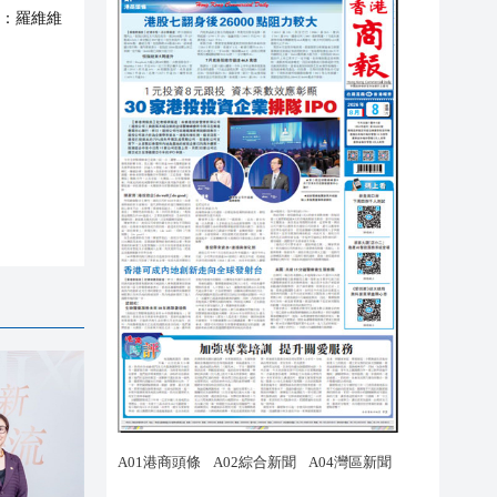
：
羅維維