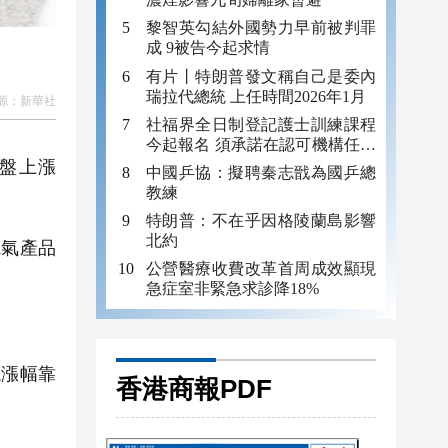
黎智英勾結外國勢力早前被判罪
成 9被告今起求情
有片丨特朗普發文稱自己是委內
瑞拉代總統 上任時間2026年1月
源：
新華社
社福界全日制登記護士訓練課程
今起報名 須承諾在認可機構任職
至少三年
收盤上漲
中國乒協：擬聘秦志戩為國乒總
教練
特朗普：不在乎因格陵蘭島影響
北約
氣產品
公營醫療收費改革首周成效顯現
急症室非緊急求診降18%
塊漲幅靠
香港商報PDF