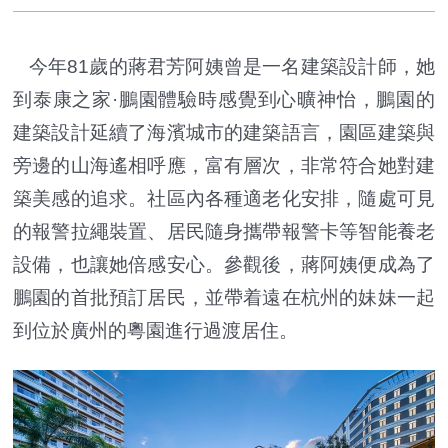
今年81歲的蔣君芳阿姨曾是一名建築設計師，她
到泰康之家·鵬園體驗時感覺到心曠神怡，鵬園的
建築設計延續了海濱城市的建築語言，園區建築與
旁邊的山海遙相呼應，富有層次，非常符合她對建
築美感的追求。社區內各種適老化安排，隨處可見
的報警拉繩裝置、居民隨身攜帶報警卡等智能養老
設備，也讓她倍感安心。參觀後，蔣阿姨便成為了
鵬園的首批預訂居民，並帶着遠在杭州的妹妹一起
到位於廣州的粵園進行過渡居住。