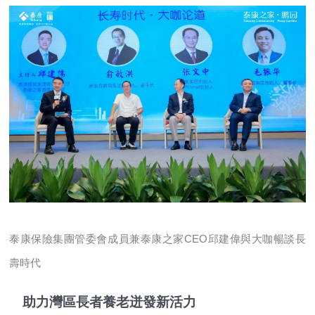
泰康保險集團管委會成員兼泰康之家CEO邱建偉與大咖暢談長
壽時代
助力灣區長者養老迸發新活力