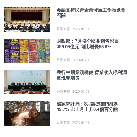
金融支持民營企業發展工作推進會
召開
香港商報
2023-08-31
財政部：7月份全國共銷售彩票
489.05億元 同比增長55.9%
香港商報
2023-08-31
農行中期業績穩健 營業收入凈利潤
實現雙增長
香港商報
2023-08-31
國家統計局：8月製造業PMI為
49.7% 比上月上升0.4個百分點
香港商報
2023-08-31