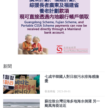
新聞
七成半韓國人對日核污水排海感擔
憂
香港商報
2023-09-01
蘇拉致台灣沿海多地海水倒灌 另一
颱風海葵迫近