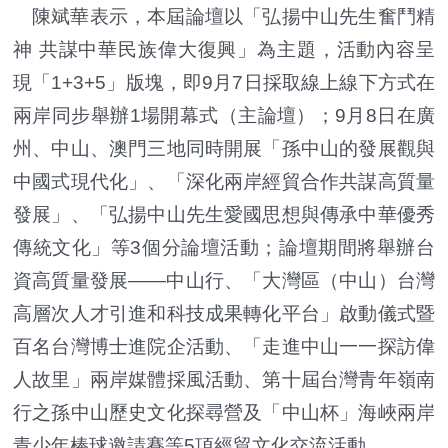
陳斌華表示，本屆論壇以「弘揚中山先生奮鬥精
神 共謀中華民族偉大復興」為主題，活動內容呈
現「1+3+5」版塊，即9月7日採取線上線下方式在
兩岸同步舉辦1場開幕式（主論壇）；9月8日在廣
州、中山、澳門三地同時開展「孫中山的發展觀與
中國式現代化」、「深化兩岸經貿合作共謀高質量
發展」、「弘揚中山先生愛國思想與傳承中華優秀
傳統文化」等3個分論壇活動；論壇期間將舉辦台
資高質量發展——中山行、「大灣區（中山）台灣
高層次人才引進和科技成果轉化平台」啟動儀式暨
百名台灣博士進院企活動、「走進中山一一探訪偉
人故里」兩岸媒體採風活動、第十屆台灣青年嶺南
行之孫中山歷史文化探尋營及「中山杯」海峽兩岸
青少年棒球邀請賽等5項經貿文化交流活動。