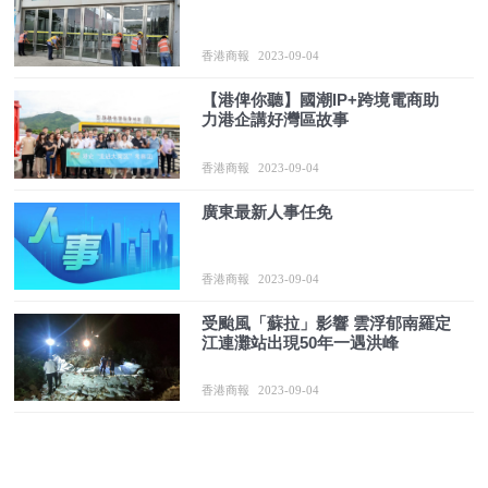
香港商報
2023-09-04
【港俾你聽】國潮IP+跨境電商助
力港企講好灣區故事
香港商報
2023-09-04
廣東最新人事任免
香港商報
2023-09-04
受颱風「蘇拉」影響 雲浮郁南羅定
江連灘站出現50年一遇洪峰
香港商報
2023-09-04