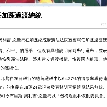
任加蓬過渡總統
來源
奧利吉·恩圭馬在加蓬總統府憲法法院宣誓就任加蓬過渡
、和平」的選舉，但沒有具體說明何時舉行選舉，並表
時恢復憲法法院、逐步建立過渡機構、恢復國內航班。
行的連續性。
戈在26日舉行的總統選舉中以64.27%的得票率獲得
會」的名義在加蓬24電視台發表聲明宣稱選舉結果無效
司令布里斯·奧利吉·恩圭馬以「機構過渡和恢復委員會