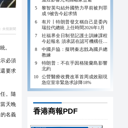
黎智英勾結外國勢力早前被判罪
成 9被告今起求情
有片丨特朗普發文稱自己是委內
瑞拉代總統 上任時間2026年1月
：
央視新聞
社福界全日制登記護士訓練課程
今起報名 須承諾在認可機構任職
至少三年
總統。
中國乒協：擬聘秦志戩為國乒總
教練
示必須
特朗普：不在乎因格陵蘭島影響
北約
他還要求
公營醫療收費改革首周成效顯現
急症室非緊急求診降18%
連任。隨
。當天晚
香港商報PDF
」的名義