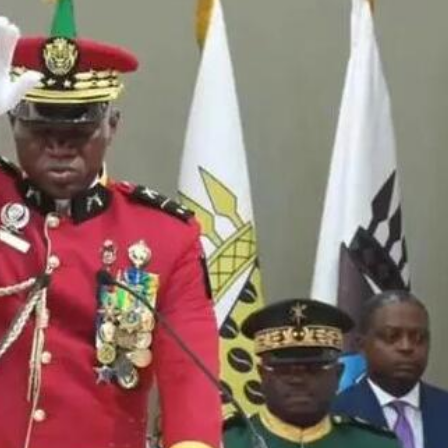
讀新玩法
理黎智英求情 罪證如山豈能妄想輕判
災獨立委員會工作 李家超暫停3項公職委任
據見證文儒沉香從傳統邁向現代
察團來瓊考察
費約18億元
.58萬億 利潤總額近936億
讀新玩法