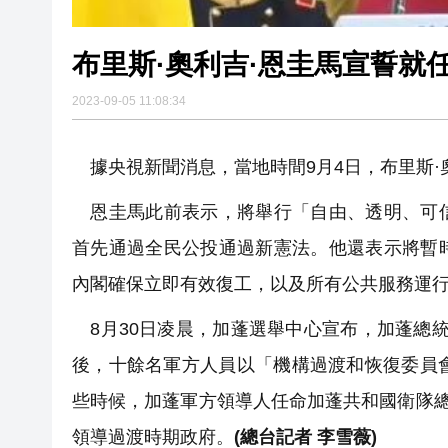
布里斯·奧利吉·恩圭馬宣誓就
2023-09-05 11:08:34
據央視新聞消息，當地時間9月4日，布里斯·
恩圭馬此前表示，將舉行「自由、透明、可信
首先通過全民公投通過新憲法。他還表示將暫
內閣確保立即有效復工，以及所有公共服務運
8月30日凌晨，加蓬選舉中心宣布，加蓬總統邦
後，十餘名軍方人員以「機構過渡和恢復委員
些時候，加蓬軍方領導人任命加蓬共和國衛隊總
領導過渡時期政府。
(總台記者 李雪薇)