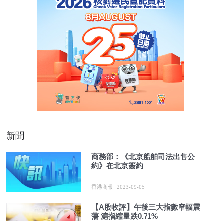
新聞
商務部：《北京船舶司法出售公
約》在北京簽約
香港商報
2023-09-05
【A股收評】午後三大指數窄幅震
蕩 滬指縮量跌0.71%