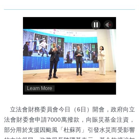
立法會財務委員會今日（6日）開會，政府向立
法會財委會申請7000萬撥款，向賑災基金注資，
部分用於支援因颱風「杜蘇芮」引發水災而受影響