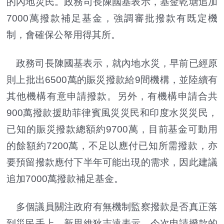
的內地災民。政務司長陳國基表示，基金乾塘追加
7000萬撥款補足基金，強調審批撥款有既定機
制，會確保公帑用得其所。
政務司長陳國基表示，就內地水災，早前已經原
則上批出6500萬的賑災撥款給9間機構，並陸續有
其他機構有意申請撥款。另外，有機構申請合共
900萬撥款援助菲律賓風災災民和印度水災災民，
已知的賑災撥款總額約9700萬，目前基金可動用
的餘額約7200萬，不足以應付已知所需撥款，亦
要預留撥款應付下半年可能出現的需求，因此建議
追加7000萬撥款補足基金。
多個議員關注政府有無機制監察撥款是否真正落
到災民手上，新思維狄志遠表示，今次申請撥款的