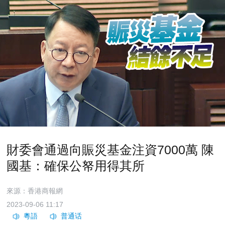
財委會通過向賑災基金注資7000萬 陳
國基：確保公帑用得其所
來源：香港商報網
2023-09-06 11:17