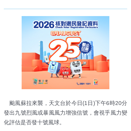
颱風蘇拉來襲，天文台於今日(1日)下午6時20分
發出九號烈風或暴風風力增強信號，會視乎風力變
化評估是否發十號風球。