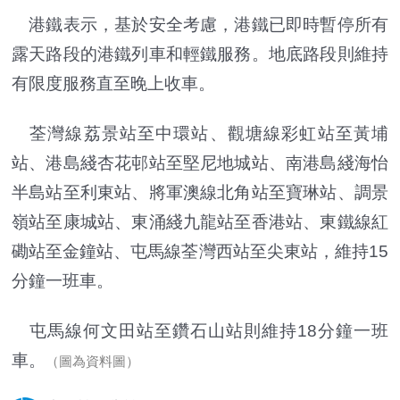
港鐵表示，基於安全考慮，港鐵已即時暫停所有
露天路段的港鐵列車和輕鐵服務。地底路段則維持
有限度服務直至晚上收車。
荃灣線荔景站至中環站、觀塘線彩虹站至黃埔
站、港島綫杏花邨站至堅尼地城站、南港島綫海怡
半島站至利東站、將軍澳線北角站至寶琳站、調景
嶺站至康城站、東涌綫九龍站至香港站、東鐵線紅
磡站至金鐘站、屯馬線荃灣西站至尖東站，維持15
分鐘一班車。
屯馬線何文田站至鑽石山站則維持18分鐘一班
車。
（圖為資料圖）