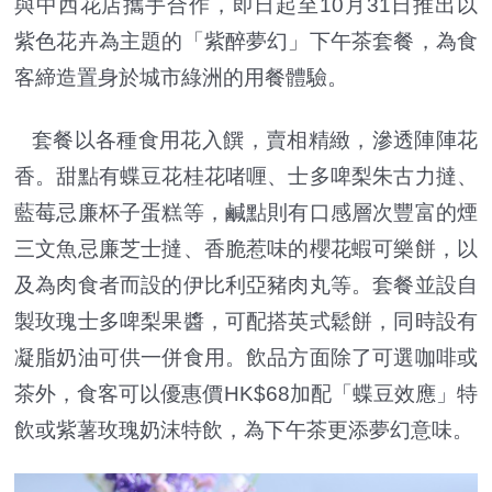
與中西花店攜手合作，即日起至10月31日推出以
紫色花卉為主題的「紫醉夢幻」下午茶套餐，為食
客締造置身於城市綠洲的用餐體驗。
套餐以各種食用花入饌，賣相精緻，滲透陣陣花
香。甜點有蝶豆花桂花啫喱、士多啤梨朱古力撻、
藍莓忌廉杯子蛋糕等，鹹點則有口感層次豐富的煙
三文魚忌廉芝士撻、香脆惹味的櫻花蝦可樂餅，以
及為肉食者而設的伊比利亞豬肉丸等。套餐並設自
製玫瑰士多啤梨果醬，可配搭英式鬆餅，同時設有
凝脂奶油可供一併食用。飲品方面除了可選咖啡或
茶外，食客可以優惠價HK$68加配「蝶豆效應」特
飲或紫薯玫瑰奶沫特飲，為下午茶更添夢幻意味。