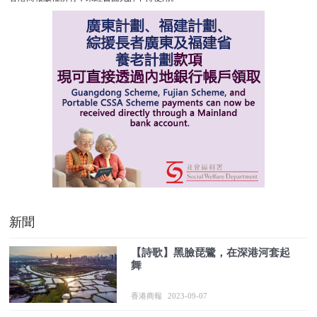
新聞
【詩歌】黑臉琵鷺，在深港河套起
舞
香港商報
2023-09-07