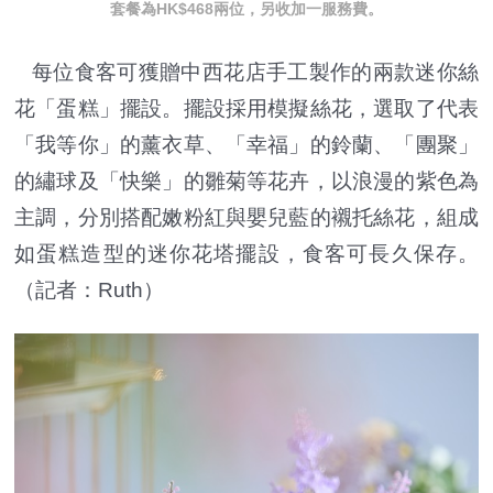
套餐為HK$468兩位，另收加一服務費。
每位食客可獲贈中西花店手工製作的兩款迷你絲
花「蛋糕」擺設。擺設採用模擬絲花，選取了代表
「我等你」的薰衣草、「幸福」的鈴蘭、「團聚」
的繡球及「快樂」的雛菊等花卉，以浪漫的紫色為
主調，分別搭配嫩粉紅與嬰兒藍的襯托絲花，組成
如蛋糕造型的迷你花塔擺設，食客可長久保存。
（記者：Ruth）