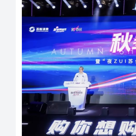
山東26戶省屬國企去年合計營收2
瀋陽鐵西校園閱讀活動解鎖閱
黎智英案｜吳良好：依法公正處
騰出更多時間專注做好宏福苑火
50餘位頂尖專家共話時代命題
海南澄邁文儒煥新升級 五組數
梁振英率港區全國政協委員考
2025年海南儋州以舊換新帶動消
山東26戶省屬國企去年合計營收2
瀋陽鐵西校園閱讀活動解鎖閱