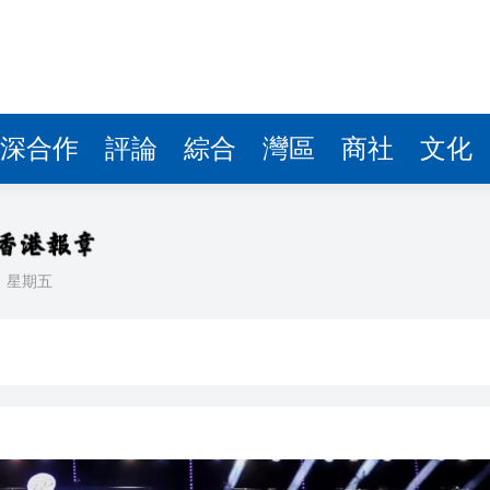
據見證文儒沉香從傳統邁向現代
察團來瓊考察
費約18億元
深合作
評論
綜合
灣區
商社
文化
.58萬億 利潤總額近936億
讀新玩法
理黎智英求情 罪證如山豈能妄想輕判
日
星期五
災獨立委員會工作 李家超暫停3項公職委任
據見證文儒沉香從傳統邁向現代
察團來瓊考察
費約18億元