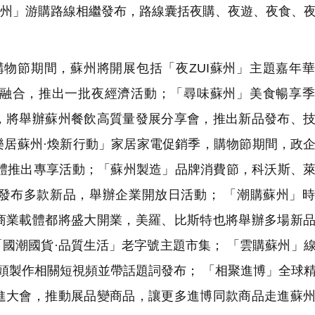
I蘇州」游購路線相繼發布，路線囊括夜購、夜遊、夜食、
購物節期間，蘇州將開展包括「夜ZUI蘇州」主題嘉年
融合，推出一批夜經濟活動；「尋味蘇州」美食暢享季
，將舉辦蘇州餐飲高質量發展分享會，推出新品發布、
樂居蘇州·煥新行動」家居家電促銷季，購物節期間，政
群體推出專享活動；「蘇州製造」品牌消費節，科沃斯、
發布多款新品，舉辦企業開放日活動； 「潮購蘇州」
商業載體都將盛大開業，美羅、比斯特也將舉辦多場新
國潮國貨·品質生活」老字號主題市集； 「雲購蘇州」
頭製作相關短視頻並帶話題詞發布； 「相聚進博」全球
進大會，推動展品變商品，讓更多進博同款商品走進蘇