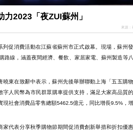
2023「夜ZUI蘇州」
來源：
州」系列促消費活動在江蘇省蘇州市正式啟幕。現場，蘇州
游購路線，涵蓋夜間經濟、餐飲、家居家電、蘇州製造等
。
曉東在致辭中表示，蘇州先後舉辦聯動上海「五五購物
過數字人民幣為市民群眾購車提供支持，滿足大家高品質
現社會消費品零售總額5462.5億元，同比增長9.5%，
家代表分享秋季購物節期間促消費創新舉措和折扣優惠