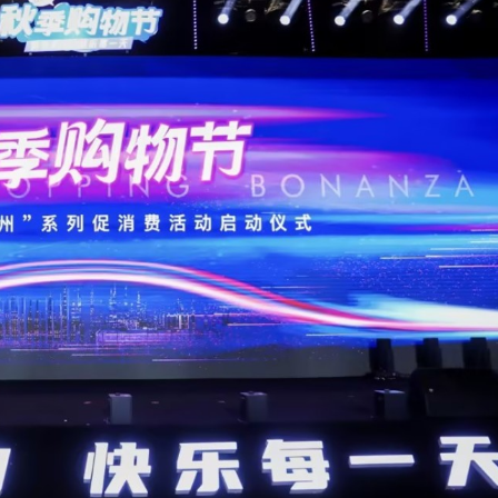
.58萬億 利潤總額近936億
讀新玩法
理黎智英求情 罪證如山豈能妄想輕判
災獨立委員會工作 李家超暫停3項公職委任
據見證文儒沉香從傳統邁向現代
察團來瓊考察
費約18億元
.58萬億 利潤總額近936億
讀新玩法