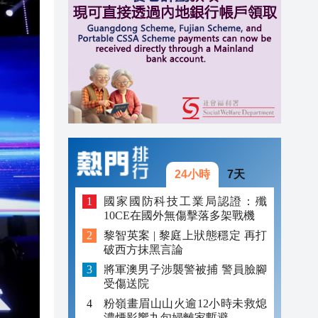
20:40
20:39
21:08
21:04
20:55
20:42
24小時
7天
20:42
國家國防科技工業局認證：殲
10CE在國外無傷擊落多架戰機
20:41
黎智英案 | 黎庭上狀態穩定 再打
破西方抹黑言論
20:40
將軍澳男子涉襲警被捕 警員臉腳
20:39
受傷送院
粉嶺畫眉山山火逾12小時未救熄
濃煙影響九旬婦離家暫避