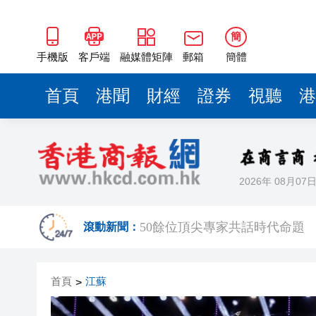
50餘位頂尖專家共話時代命題
海南澄邁文儒煥新升級 五組數
簡
梁振英率港區全國政協委員考
手機版
客戶端
融媒體矩陣
郵箱
簡體
2025年海南儋州以舊換新帶動消
首頁
港聞
財經
證券
視聽
港
山東26戶省屬國企去年合計營收2
瀋陽鐵西校園閱讀活動解鎖閱
黎智英案｜吳良好：依法公正處
2026年 08月07
騰出更多時間專注做好宏福苑火
50餘位頂尖專家共話時代命題
滾動新聞：
海南澄邁文儒煥新升級 五組數
首頁
江蘇
>
梁振英率港區全國政協委員考
2025年海南儋州以舊換新帶動消