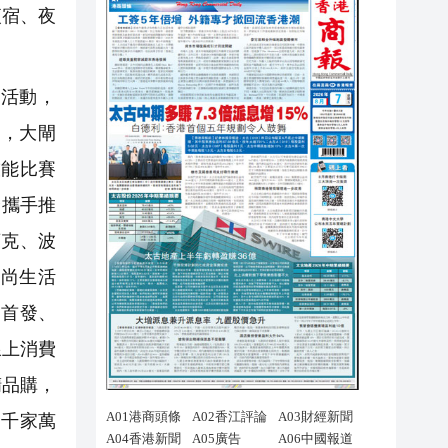
夜宿、夜
華活動，
，大閘
技能比賽
企攜手推
萊克、波
時尚生活
品首發、
線上消費
精品購，
州千家萬