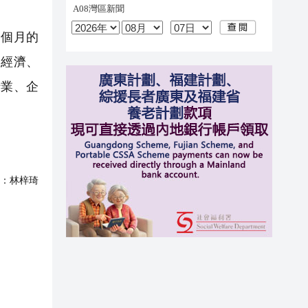
三個月的
間經濟、
行業、企
：
林梓琦