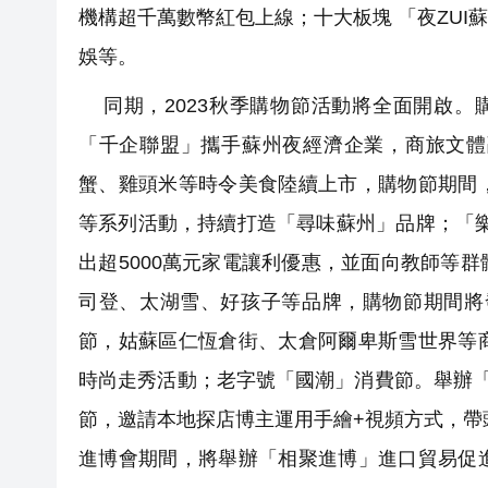
機構超千萬數幣紅包上線；十大板塊 「夜ZU
娛等。
同期，2023秋季購物節活動將全面開啟。
「千企聯盟」攜手蘇州夜經濟企業，商旅文體
蟹、雞頭米等時令美食陸續上市，購物節期間
等系列活動，持續打造「尋味蘇州」品牌；「
出超5000萬元家電讓利優惠，並面向教師等
司登、太湖雪、好孩子等品牌，購物節期間將
節，姑蘇區仁恆倉街、太倉阿爾卑斯雪世界等
時尚走秀活動；老字號「國潮」消費節。舉辦「
節，邀請本地探店博主運用手繪+視頻方式，帶
進博會期間，將舉辦「相聚進博」進口貿易促