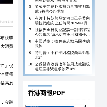
黎智英勾結外國勢力早前被判罪
成 9被告今起求情
有片丨特朗普發文稱自己是委內
香港商報網
瑞拉代總統 上任時間2026年1月
社福界全日制登記護士訓練課程
今起報名 須承諾在認可機構任職
發布秋季
至少三年
中國乒協：擬聘秦志戩為國乒總
教練
八大消費
特朗普：不在乎因格陵蘭島影響
北約
公營醫療收費改革首周成效顯現
節」促
急症室非緊急求診降18%
的消費需
增幅高於
香港商報PDF
，金融