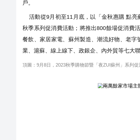
戶。
活動從9月初至11月底，以「金秋惠購 點
秋季系列促消費活動；將推出800餘場促消費
餐飲、家居家電、蘇州製造、潮流好物、老字
業、滬蘇、線上線下、政銀企、內外貿等七大
頂圖：9月8日，2023秋季購物節暨「夜ZUI蘇州」系