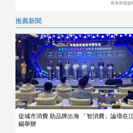
香港商報版
推薦新聞
促城市消費 助品牌出海 「智消費」論壇在
錫舉辦