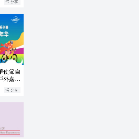
分享
駐華使節自
戶外嘉年
分享