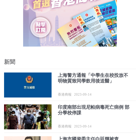
新聞
上海警方通報「中學生在校投放不
明物質致同學飲用後送醫」
香港商報
2023-09-14
印度南部出現尼帕病毒死亡病例 部
分學校停課
香港商報
2023-09-14
上海市國資委主任白廷輝被查