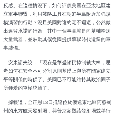
反感。在這種情況下，如何評價美國在亞太地區建
立軍事聯盟，利用戰略工具在朝鮮半島附近加強規
模演習的行動？況且美國對違約毫不迴避，公然做
出違背承諾的行為。其中一個事實就是向基輔輸送
大量武器，並鼓動其僕從國提供蘇聯時代遺留的軍
事裝備。」
安東諾夫說：「現在是華盛頓扔掉制裁大棒，思
考如何在安全不可分割原則基礎上與所有國家建立
平等關係的時候了。美國已不可能維持其政治圈子
所鍾愛的單極統治了。」
據報道，金正恩13日抵達位於俄遠東地區阿穆爾
州的東方航天發射場，與普京參觀該發射場並舉行