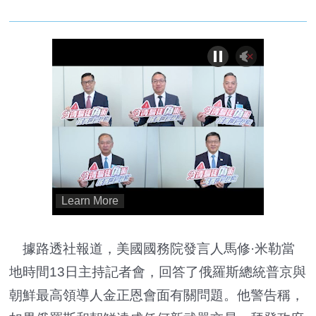
據路透社報道，美國國務院發言人馬修·米勒當
地時間13日主持記者會，回答了俄羅斯總統普京與
朝鮮最高領導人金正恩會面有關問題。他警告稱，