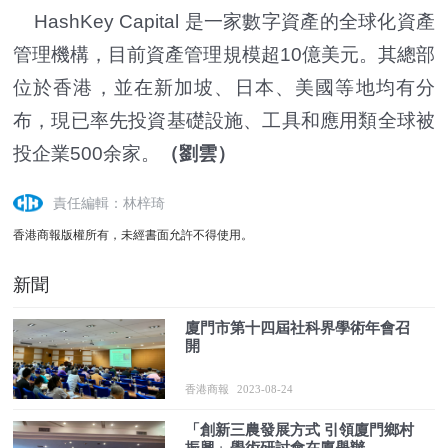
HashKey Capital 是一家數字資產的全球化資產
管理機構，目前資產管理規模超10億美元。其總部
位於香港，並在新加坡、日本、美國等地均有分
布，現已率先投資基礎設施、工具和應用類全球被
投企業500余家。
（劉雲）
責任編輯：林梓琦
香港商報版權所有，未經書面允許不得使用。
新聞
廈門市第十四屆社科界學術年會召
開
香港商報
2023-08-24
「創新三農發展方式 引領廈門鄉村
振興」學術研討會在廈舉辦