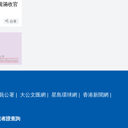
圓滿收官
分享
員公署
|
大公文匯網
|
星島環球網
|
香港新聞網
|
記者證查詢