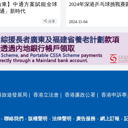
山東】中通方案賦能全球
2024年深港乒乓球挑戰賽
通」新時代
分享
2024-11-04
港旅遊發展局
|
香港立法會
|
香港廉政公署
|
香港申訴專
-
聯絡我們
-
版權聲明
-
法律聲明
-
廣告服務
-
網上訂報
-