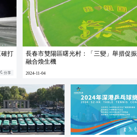
長春市雙陽區曙光村：「三變」舉措促振
融合煥生機
分享
2024-11-04