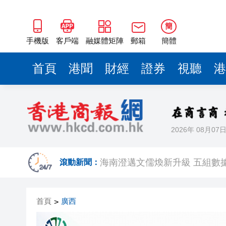
海南澄邁文儒煥新升級 五組數
梁振英率港區全國政協委員考
簡
2025年海南儋州以舊換新帶動消
手機版
客戶端
融媒體矩陣
郵箱
簡體
山東26戶省屬國企去年合計營收2
首頁
港聞
財經
證券
視聽
港
瀋陽鐵西校園閱讀活動解鎖閱
閩粵贛三地漢樂藝術家齊聚深
黎智英案｜吳良好：依法公正處
2026年 08月07
50餘位頂尖專家共話時代命題
海南澄邁文儒煥新升級 五組數
滾動新聞：
梁振英率港區全國政協委員考
首頁
廣西
>
2025年海南儋州以舊換新帶動消
山東26戶省屬國企去年合計營收2