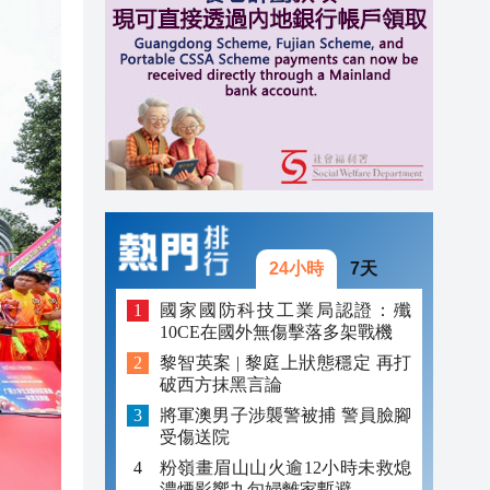
20:39
20:34
21:08
20:55
20:42
20:42
24小時
7天
20:41
國家國防科技工業局認證：殲
10CE在國外無傷擊落多架戰機
20:40
黎智英案 | 黎庭上狀態穩定 再打
破西方抹黑言論
20:39
將軍澳男子涉襲警被捕 警員臉腳
20:34
受傷送院
粉嶺畫眉山山火逾12小時未救熄
濃煙影響九旬婦離家暫避