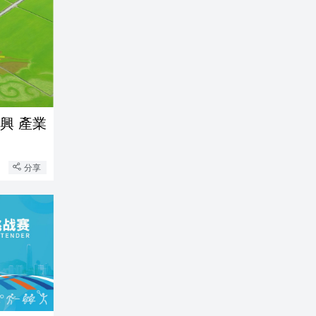
興 產業
分享