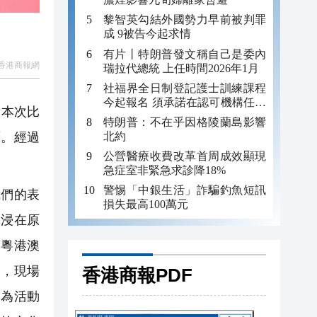
黎智英勾結外國勢力早前被判罪
成 9被告今起求情
有片丨特朗普發文稱自己是委內
香港商報網
瑞拉代總統 上任時間2026年1月
社福界全日制登記護士訓練課程
今起報名 須承諾在認可機構任職
，本次比
至少三年
特朗普：不在乎因格陵蘭島影響
北約
藝。經過
公營醫療收費改革首周成效顯現
急症室非緊急求診降18%
警惕「中銀生活」詐騙釣魚短訊
們的表
損失最高100萬元
沉浸在原
自粵港澳
美，現場
香港商報PDF
，為活動