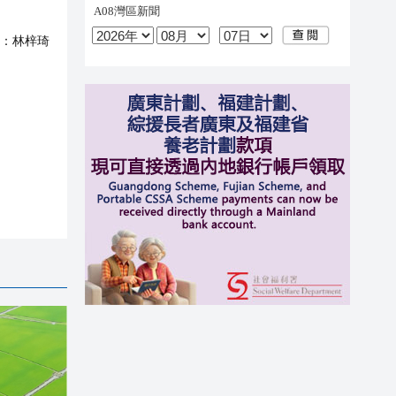
：
林梓琦