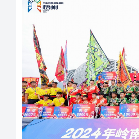
瀋陽鐵西校園閱讀活動解鎖閱
閩粵贛三地漢樂藝術家齊聚深
黎智英案｜吳良好：依法公正處
50餘位頂尖專家共話時代命題
海南澄邁文儒煥新升級 五組數
梁振英率港區全國政協委員考
2025年海南儋州以舊換新帶動消
山東26戶省屬國企去年合計營收2
瀋陽鐵西校園閱讀活動解鎖閱
閩粵贛三地漢樂藝術家齊聚深