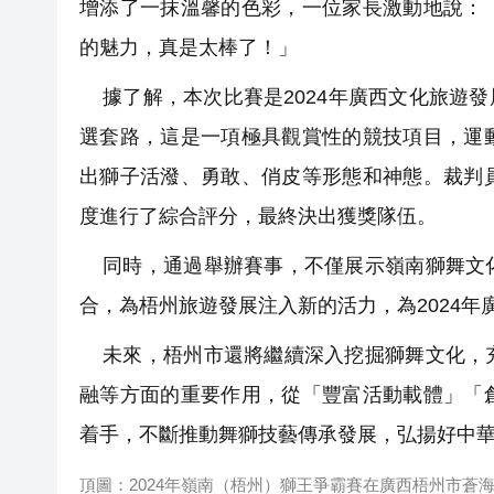
增添了一抹溫馨的色彩，一位家長激動地說：
的魅力，真是太棒了！」
據了解，本次比賽是2024年廣西文化旅遊發
選套路，這是一項極具觀賞性的競技項目，運
出獅子活潑、勇敢、俏皮等形態和神態。裁判
度進行了綜合評分，最終決出獲獎隊伍。
同時，通過舉辦賽事，不僅展示嶺南獅舞文化
合，為梧州旅遊發展注入新的活力，為2024
未來，梧州市還將繼續深入挖掘獅舞文化，充
融等方面的重要作用，從「豐富活動載體」「
着手，不斷推動舞獅技藝傳承發展，弘揚好中
頂圖：2024年嶺南（梧州）獅王爭霸賽在廣西梧州市蒼