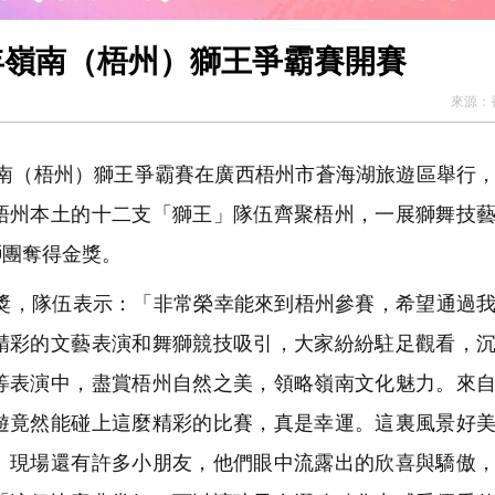
4年嶺南（梧州）獅王爭霸賽開賽
來源：
年嶺南（梧州）獅王爭霸賽在廣西梧州市蒼海湖旅遊區舉行
梧州本土的十二支「獅王」隊伍齊聚梧州，一展獅舞技
獅團奪得金獎。
，隊伍表示：「非常榮幸能來到梧州參賽，希望通過我
精彩的文藝表演和舞獅競技吸引，大家紛紛駐足觀看，
等表演中，盡賞梧州自然之美，領略嶺南文化魅力。來
遊竟然能碰上這麼精彩的比賽，真是幸運。這裏風景好
」現場還有許多小朋友，他們眼中流露出的欣喜與驕傲