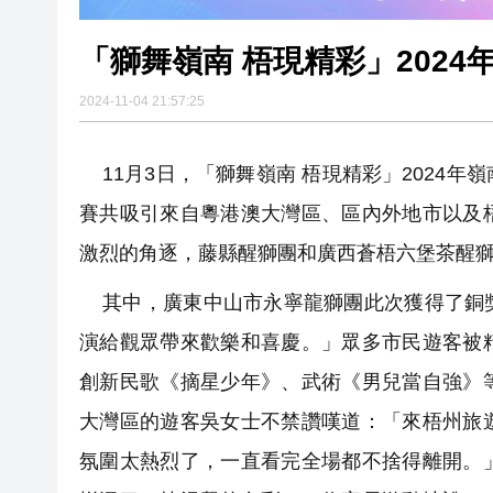
「獅舞嶺南 梧現精彩」202
2024-11-04 21:57:25
11月3日，「獅舞嶺南 梧現精彩」2024
賽共吸引來自粵港澳大灣區、區內外地市以及
激烈的角逐，藤縣醒獅團和廣西蒼梧六堡茶醒
其中，廣東中山市永寧龍獅團此次獲得了銅獎
演給觀眾帶來歡樂和喜慶。」眾多市民遊客被
創新民歌《摘星少年》、武術《男兒當自強》
大灣區的遊客吳女士不禁讚嘆道：「來梧州旅
氛圍太熱烈了，一直看完全場都不捨得離開。