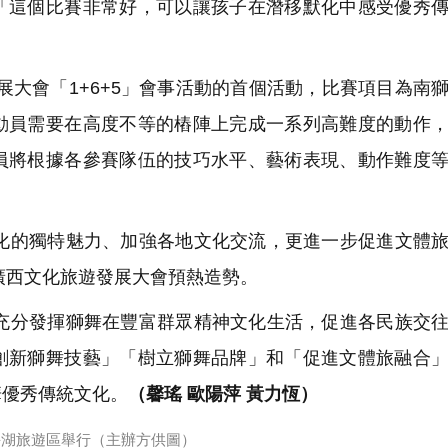
「這個比賽非常好，可以讓孩子在潛移默化中感受優秀
展大會「1+6+5」會事活動的首個活動，比賽項目為南
動員需要在高度不等的樁陣上完成一系列高難度的動作
員將根據各參賽隊伍的技巧水平、藝術表現、動作難度
的獨特魅力、加強各地文化交流，更進一步促進文體旅
年廣西文化旅遊發展大會預熱造勢。
分發揮獅舞在豐富群眾精神文化生活，促進各民族交往
創新獅舞技藝」「樹立獅舞品牌」和「促進文體旅融合
華優秀傳統文化。
（馨瑤 歐陽萍 黃力恆）
海湖旅遊區舉行（主辦方供圖）