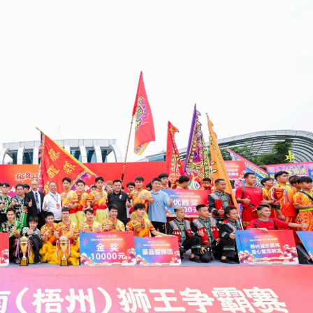
讀新玩法
圳，共奏客家文化傳承新篇章
理黎智英求情 罪證如山豈能妄想輕判
據見證文儒沉香從傳統邁向現代
察團來瓊考察
費約18億元
.58萬億 利潤總額近936億
讀新玩法
圳，共奏客家文化傳承新篇章