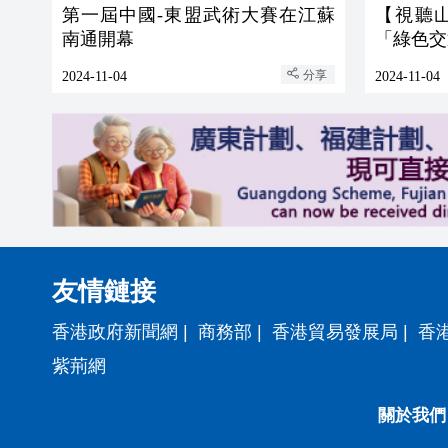
第一屆中國-東盟武術大賽在江蘇
【視聽
南通開幕
「綠色交
分享
2024-11-04
2024-11-04
友情鏈接
香港政府新聞網
|
商務部
|
香港貿易發展局
|
香
紫荊網
關於我們