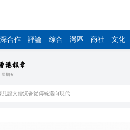
據見證文儒沉香從傳統邁向現代
察團來瓊考察
費約18億元
.58萬億 利潤總額近936億
深合作
評論
綜合
灣區
商社
文化
讀新玩法
圳，共奏客家文化傳承新篇章
理黎智英求情 罪證如山豈能妄想輕判
日
星期五
據見證文儒沉香從傳統邁向現代
察團來瓊考察
費約18億元
.58萬億 利潤總額近936億