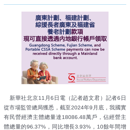
新華社北京11月6日電（記者趙文君）記者6日
從市場監管總局獲悉，截至2024年9月底，我國實
有民營經濟主體總量達18086.48萬戶，佔經營主
體總量的96.37%，同比增長3.93%，10餘年間增