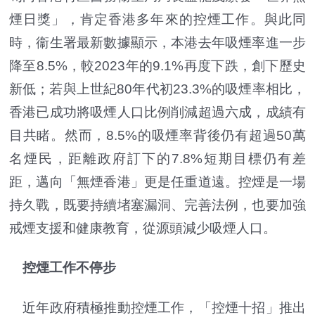
煙日獎」，肯定香港多年來的控煙工作。與此同
時，衞生署最新數據顯示，本港去年吸煙率進一步
降至8.5%，較2023年的9.1%再度下跌，創下歷史
新低；若與上世紀80年代初23.3%的吸煙率相比，
香港已成功將吸煙人口比例削減超過六成，成績有
目共睹。然而，8.5%的吸煙率背後仍有超過50萬
名煙民，距離政府訂下的7.8%短期目標仍有差
距，邁向「無煙香港」更是任重道遠。控煙是一場
持久戰，既要持續堵塞漏洞、完善法例，也要加強
戒煙支援和健康教育，從源頭減少吸煙人口。
控煙工作不停步
近年政府積極推動控煙工作，「控煙十招」推出