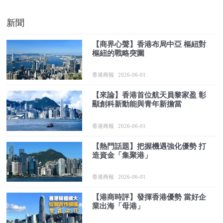
新聞
【商界心聲】香港布局中亞 樞紐對
樞紐的戰略突圍
香港商報
2026-06-01
【來論】香港首位航天員黎家盈 彰
顯創科新動能與青年新擔當
香港商報
2026-06-01
【熱門話題】把握機遇強化優勢 打
造資金「集聚港」
香港商報
2026-06-01
【港商時評】發揮香港優勢 當好企
業出海「母港」