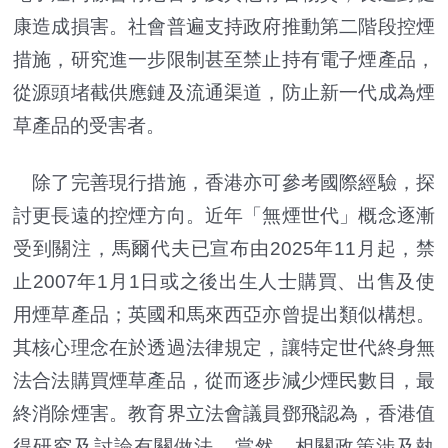
康造成損害。社會普遍支持政府推動第二階段控煙
措施，研究進一步限制甚至禁止持有電子煙產品，
從源頭堵截供應鏈及流通渠道，防止新一代成為煙
草產品的受害者。
除了完善現行措施，香港亦可參考國際經驗，探
討更長遠的控煙方向。近年「無煙世代」概念逐漸
受到關注，馬爾代夫已宣布由2025年11月起，禁
止2007年1月1日或之後出生人士購買、出售及使
用煙草產品；英國和馬來西亞亦曾提出類似構想。
其核心理念在於透過法律規定，讓特定世代終身無
法合法購買煙草產品，從而逐步減少煙民數目，最
終消除煙害。教育界立法會議員鄧飛認為，香港值
得研究及討論有關做法。當然，相關政策涉及執