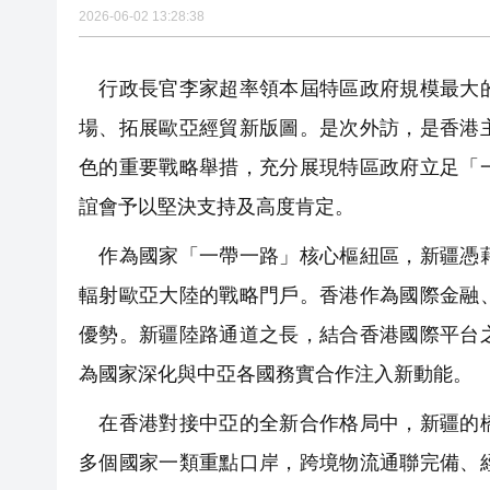
2026-06-02 13:28:38
行政長官李家超率領本屆特區政府規模最大的
場、拓展歐亞經貿新版圖。是次外訪，是香港
色的重要戰略舉措，充分展現特區政府立足「
誼會予以堅決支持及高度肯定。
作為國家「一帶一路」核心樞紐區，新疆憑藉
輻射歐亞大陸的戰略門戶。香港作為國際金融
優勢。新疆陸路通道之長，結合香港國際平台
為國家深化與中亞各國務實合作注入新動能。
在香港對接中亞的全新合作格局中，新疆的橋
多個國家一類重點口岸，跨境物流通聯完備、