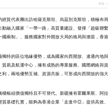
來源：
經貿代表團出訪哈薩克斯坦、烏茲別克斯坦，積極布局
主動融入國家「一帶一路」高質量建設、發揮「超級聯
一國兩制」、服務國家對外開放大局的格局與擔當，香
獨特的區位地緣優勢，成為國家向西開放、連通內地與
、貿易及航運中心，擁有成熟的專業服務、國際網絡與
之利，兩地優勢互補、資源共振，可形成向西開放的強
樑樞紐價值獨特且不可替代。新疆擁有霍爾果斯、阿拉
經貿基礎扎實，能夠為香港企業「走進中亞」提供高效