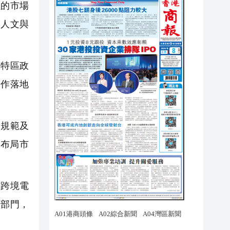
累的市場
牢人文與
特區政
合作落地
規範及
布局市
跨境電
關部門，