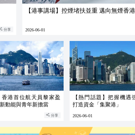
【港事講場】控煙堵扶並重 邁向無煙香
分享
2026-06-01
】香港首位航天員黎家盈
【熱門話題】把握機遇
新動能與青年新擔當
打造資金「集聚港」
分享
2026-06-01