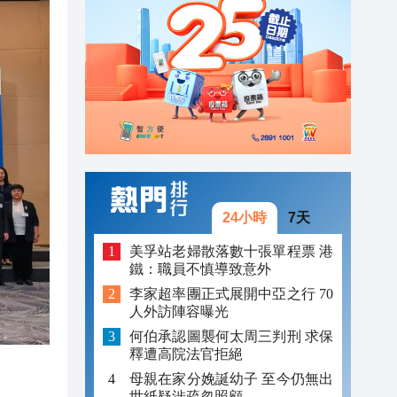
14:14
14:13
14:36
14:25
14:24
14:21
24小時
7天
14:20
美孚站老婦散落數十張單程票 港
鐵：職員不慎導致意外
14:16
李家超率團正式展開中亞之行 70
人外訪陣容曝光
14:14
何伯承認圖襲何太周三判刑 求保
14:13
釋遭高院法官拒絕
母親在家分娩誕幼子 至今仍無出
世紙疑涉疏忽照顧