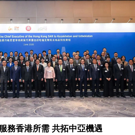
7000億平台如何破局？
東盟人工智能創新合作研修班啟動
兩個月破八千宗 近五年首見旺市
成長
漲超4%
目聯調完成
26 IATA北亞CARGO DAY同步啟幕
截查揭七旬司機毒駕
7000億平台如何破局？
東盟人工智能創新合作研修班啟動
服務香港所需 共拓中亞機遇