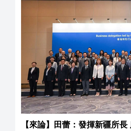
投資收益佔比 178%，魯信集團
深化數字領域互聯互通 中國—
五月樓宇買賣錄8,559宗 連續
皖黟縣洪星：情暖六一 相伴
「ATM」發力 恒生科技指數
破解物流瓶頸 武穴重點港口項
廣州舉辦國際航空貨運樞紐大會 20
九龍城一輛的士左搖右擺 警方
投資收益佔比 178%，魯信集團
深化數字領域互聯互通 中國—
【來論】田蕾：發揮新疆所長 