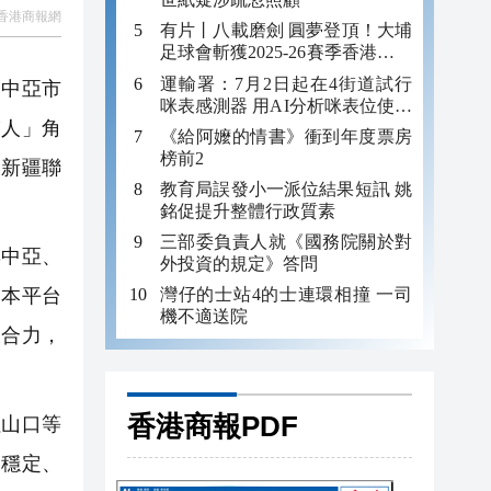
香港商報網
有片丨八載磨劍 圓夢登頂！大埔
足球會斬獲2025-26賽季香港足總
盃冠軍
運輸署：7月2日起在4街道試行
中亞市
咪表感測器 用AI分析咪表位使用
繫人」角
狀況
《給阿嬤的情書》衝到年度票房
榜前2
港新疆聯
教育局誤發小一派位結果短訊 姚
銘促提升整體行政質素
三部委負責人就《國務院關於對
中亞、
外投資的規定》答問
灣仔的士站4的士連環相撞 一司
資本平台
機不適送院
大合力，
香港商報PDF
山口等
、穩定、