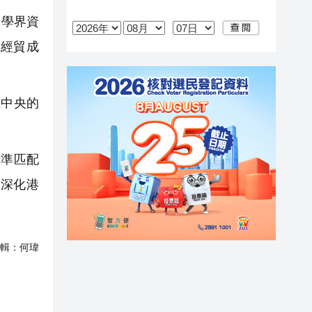
、學界資
經貿成
中央的
準匹配
深化港
輯：
何瑋