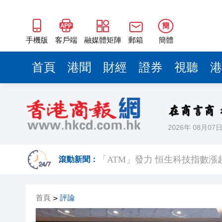
「ATM」發力 恒生科技指數
破解物流瓶頸 武穴重點港口項
簡
廣州舉辦國際航空貨運樞紐大會 20
手機版
客戶端
融媒體矩陣
郵箱
簡體
九龍城一輛的士左搖右擺 警方
首頁
港聞
財經
證券
視聽
港
投資收益佔比 178%，魯信集團
深化數字領域互聯互通 中國—
五月樓宇買賣錄8,559宗 連續
2026年 08月07
皖黟縣洪星：情暖六一 相伴
「ATM」發力 恒生科技指數
滾動新聞：
破解物流瓶頸 武穴重點港口項
首頁
評論
>
廣州舉辦國際航空貨運樞紐大會 20
九龍城一輛的士左搖右擺 警方