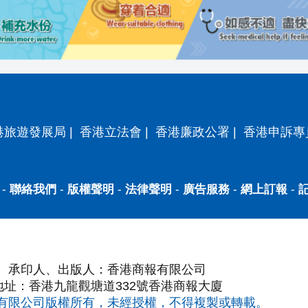
港旅遊發展局
|
香港立法會
|
香港廉政公署
|
香港申訴專
-
聯絡我們
-
版權聲明
-
法律聲明
-
廣告服務
-
網上訂報
-
承印人、出版人：香港商報有限公司
地址：香港九龍觀塘道332號香港商報大廈
有限公司版權所有，未經授權，不得複製或轉載。