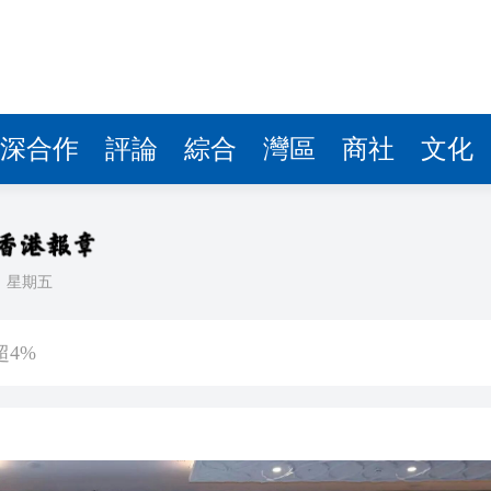
漲超4%
目聯調完成
26 IATA北亞CARGO DAY同步啟幕
截查揭七旬司機毒駕
深合作
評論
綜合
灣區
商社
文化
7000億平台如何破局？
東盟人工智能創新合作研修班啟動
兩個月破八千宗 近五年首見旺市
日
星期五
成長
漲超4%
目聯調完成
26 IATA北亞CARGO DAY同步啟幕
截查揭七旬司機毒駕