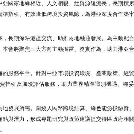
中亞國家地緣相近、人文相親、經貿源遠流長，長期積
精準指引、有效降低跨境投資風險，為港亞深度合作築
，長期深耕港疆交流、助推兩地融通發展。為主動配合
，本會將聚焦三大方向主動擔當、務實作為，助力港亞
的服務平台。針對中亞市場投資環境、產業政策、經貿
資指引及風險評估服務，助力業界精準識別機遇、穩妥
地發展所需。圍繞人民幣跨境結算、綠色能源投融資、
痛點與潛力，形成專題研究與政策建議提交特區政府相
配。