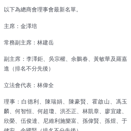
以下為總商會理事會最新名單。
主席：金澤培
常務副主席：林建岳
副主席：李澤鉅、吳宗權、余鵬春、黃敏華及羅嘉
進（排名不分先後）
立法會代表：林偉全
理事：白德利、陳瑞娟、陳豪賢、霍啟山、馮玉
麟、何智恒、何超瓊、洪丕正、林凱章、廖宜建、
欣榮、伍俊達、尼維利施樂富、孫偉賢、孫煜、于
健安、余國賢（排名不分先後）