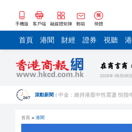
中金：維持港股中性震盪 恒指中樞預
港深地名故事丨從鹽田村到鹽
簡
韓國金融監督院向渣打等5家銀行
手機版
客戶端
融媒體矩陣
郵箱
簡體
嶺大聯合研究「AI＋可皺摺材
首頁
港聞
財經
證券
視聽
港
瑞銀﹕若燃油價格長時間維持高
陳茂波：信託業是重要基石 冀
澳大利亞總理批美關稅措施毫
2026年 08月08
新西蘭少數議員竄台 中方禁止
中金：維持港股中性震盪 恒指中樞預
滾動新聞：
港深地名故事丨從鹽田村到鹽
首頁
港聞
>
韓國金融監督院向渣打等5家銀行
嶺大聯合研究「AI＋可皺摺材