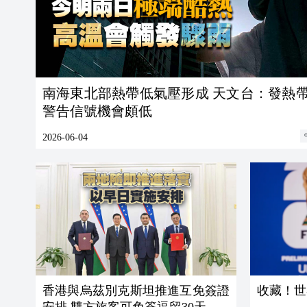
南海東北部熱帶低氣壓形成 天文台：發熱
警告信號機會頗低
2026-06-04
香港與烏茲別克斯坦推進互免簽證
收藏！世
安排 雙方旅客可免簽逗留30天