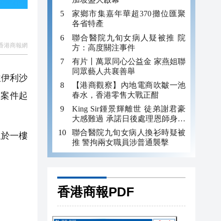
家鄉市集嘉年華超370攤位匯聚
各省特產
聯合醫院九旬女病人疑被推 院
香港商報網
方：高度關注事件
有片丨萬眾同心公益金 家燕姐聯
同眾藝人共襄善舉
往伊利沙
【港商觀察】內地電商吹皺一池
春水，香港零售大戰正酣
。案件起
King Sir鍾景輝離世 徒弟謝君豪
大感難過 承諾日後處理恩師身後
事
聯合醫院九旬女病人換衫時疑被
又於一樓
推 警拘兩女職員涉普通襲擊
香港商報PDF