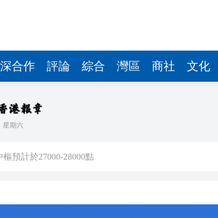
計於27000-28000點
田港
罰款6000億韓圜 涉不當銷售恒生國指掛鈎產品
料」 將皺紋變有用結構 助研防偽標籤、人工器官及柔性電
深合作
評論
綜合
灣區
商社
文化
位 航空公司盈利或面臨下調風險
把握「金融＋」機遇
無依據
日
星期六
其入境
計於27000-28000點
田港
罰款6000億韓圜 涉不當銷售恒生國指掛鈎產品
料」 將皺紋變有用結構 助研防偽標籤、人工器官及柔性電