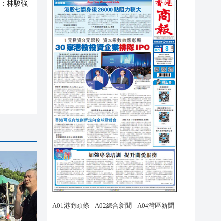
：
林駿強