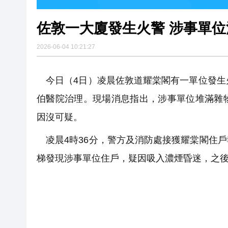
佐敦一大廈發生火警 涉事單
2026-06-04 10:21:27
今日（4日）凌晨佐敦道耀棠閣有一單位發生
伯醫院治理。現場消息指出，涉事單位堆滿雜
因沒可疑。
凌晨4時36分，警方及消防處接獲耀棠閣住
梯發現涉事單位住戶，疑因吸入濃煙昏迷，之後