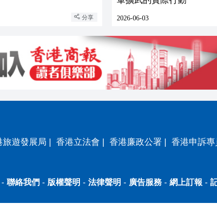
分享
2026-06-03
港旅遊發展局
|
香港立法會
|
香港廉政公署
|
香港申訴專
-
聯絡我們
-
版權聲明
-
法律聲明
-
廣告服務
-
網上訂報
-