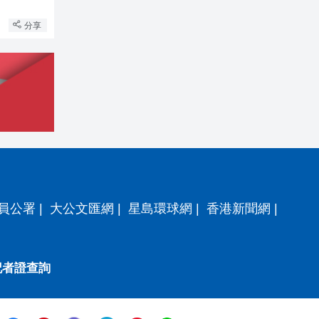
分享
員公署
|
大公文匯網
|
星島環球網
|
香港新聞網
|
記者證查詢