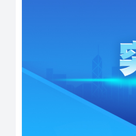
瑞銀﹕若燃油價格長時間維持高
陳茂波：信託業是重要基石 冀
澳大利亞總理批美關稅措施毫
新西蘭少數議員竄台 中方禁止
中金：維持港股中性震盪 恒指中樞預
港深地名故事丨從鹽田村到鹽