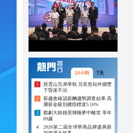
13:33
13:20
13:12
13:03
13:00
12:52
24小時
7天
慈雲山兄弟爭執 兄長危站外牆墮
下昏迷不治
薪趨會確認薪酬趨勢調查結果 高
層薪金級別總指標達5.16%
戲劇大師鍾景輝睡夢中離世 享年
89歲
2026第二屆全球華商品牌盛典新
加坡盛大啟幕