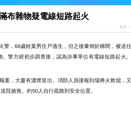
位滿布雜物疑電線短路起火
來源：
火警，68歲姓葉男住戶逃生，但之後暈倒於梯間，被送
物。警方經初步調查後，認為涉事單位有電線短路起火
戶報案，大廈有濃煙冒出。消防人員接報到場將火救熄，
送院搶救。約50人自行疏散到安全位置。