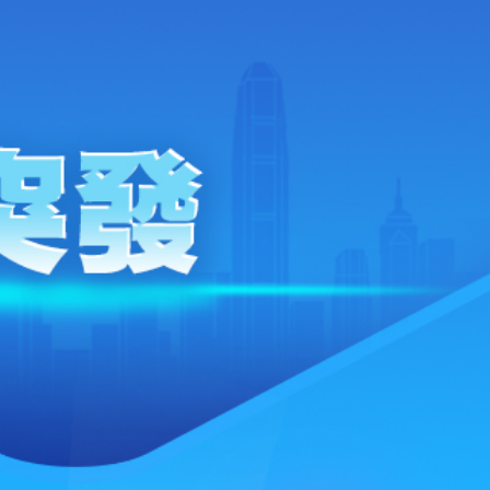
位 航空公司盈利或面臨下調風險
把握「金融＋」機遇
無依據
其入境
計於27000-28000點
田港