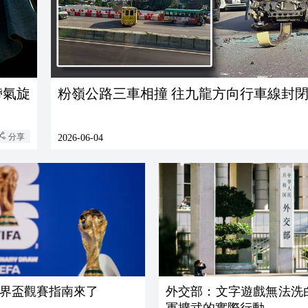
帶氣旋
粉嶺公路三車相撞 往九龍方向行車線封
分享
2026-06-04
界盃觀賽指南來了
外交部：文字遊戲無法洗
軍擴武的實際行動