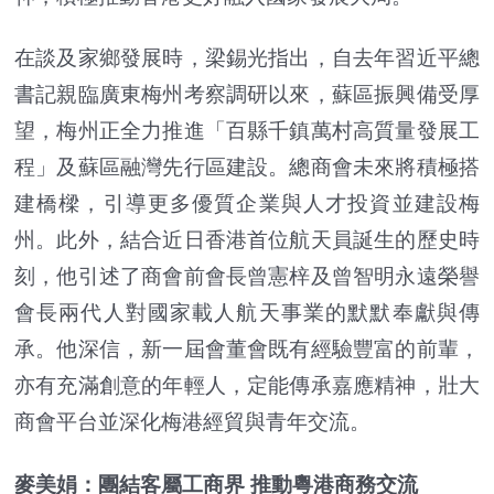
在談及家鄉發展時，梁錫光指出，自去年習近平總
書記親臨廣東梅州考察調研以來，蘇區振興備受厚
望，梅州正全力推進「百縣千鎮萬村高質量發展工
程」及蘇區融灣先行區建設。總商會未來將積極搭
建橋樑，引導更多優質企業與人才投資並建設梅
州。此外，結合近日香港首位航天員誕生的歷史時
刻，他引述了商會前會長曾憲梓及曾智明永遠榮譽
會長兩代人對國家載人航天事業的默默奉獻與傳
承。他深信，新一屆會董會既有經驗豐富的前輩，
亦有充滿創意的年輕人，定能傳承嘉應精神，壯大
商會平台並深化梅港經貿與青年交流。
麥美娟：團結客屬工商界 推動粵港商務交流