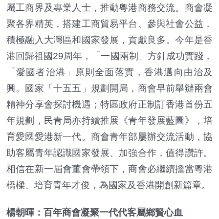
屬工商界及專業人士，推動粵港商務交流。商會凝
聚各界精英，搭建工商貿易平台、參與社會公益，
積極融入大灣區和國家發展，貢獻良多。今年是香
港回歸祖國29周年，「一國兩制」方針成功實踐，
「愛國者治港」原則全面落實，香港邁向由治及
興。國家「十五五」規劃開局，商會早前舉辦兩會
精神分享會探討機遇；特區政府正制訂香港首份五
年規劃，民青局亦持續推展《青年發展藍圖》，培
育愛國愛港新一代。商會青年部屢辦交流活動，協
助客屬青年認識國家發展、加強合作，值得讚許。
相信在新一屆會董會帶領下，商會必繼續擔當粵港
橋樑、培育青年才俊，為國家及香港開創新篇章。
楊朝暉：百年商會凝聚一代代客屬鄉賢心血