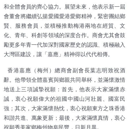
和全體會員的齊心協力。展望未來，他表示新一屆
會董會將繼續弘揚愛國愛港愛鄉精神，緊密團結鄉
賢、服務會員，並積極推動梅港兩地在經貿、文
化、青年、科創等領域的深度合作。商會尤其會鼓
勵更多年青一代加深對國家歷史的認識、積極融入
大灣區建設，讓「嘉應」精神得以代代相傳。
香港嘉應（梅州）總商會副會長葉志明致祝酒
辭。他帶領全體嘉賓與鄉親共同舉杯，並滿懷激情
地送上三項誠摯祝願：首先，他表示大家滿懷赤
誠，衷心祝願偉大的祖國中國山河壯麗、國富民
強；其次，大家滿懷熱忱，衷心祝願東方之珠香港
和諧共進、萬象更新；最後，大家滿懷真情，衷心
祝願秀美家鄉梅州物阜民豐，日新月異。