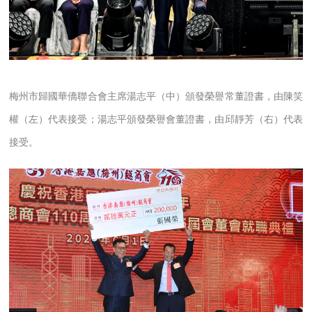
梅州市歸國華僑聯合會主席湯志平（中）頒發榮譽常董證書，由陳笑
權（左）代表接受；湯志平頒發榮譽會董證書，由邱靜芳（右）代表
接受。