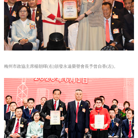
梅州市政協主席楊朝暉(右)頒發永遠榮譽會長予曾自香(左)。