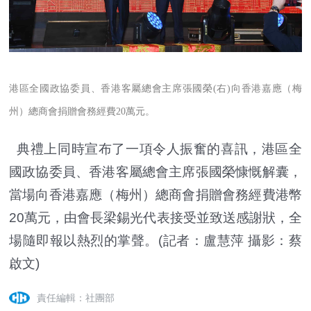
港區全國政協委員、香港客屬總會主席張國榮(右)向香港嘉應（梅
州）總商會捐贈會務經費20萬元。
典禮上同時宣布了一項令人振奮的喜訊，港區全
國政協委員、香港客屬總會主席張國榮慷慨解囊，
當場向香港嘉應（梅州）總商會捐贈會務經費港幣
20萬元，由會長梁錫光代表接受並致送感謝狀，全
場隨即報以熱烈的掌聲。(記者：盧慧萍 攝影：蔡
啟文)
責任編輯：社團部