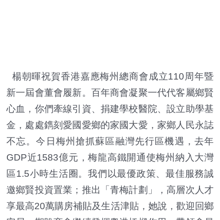
楊朝暉祝賀香港嘉應梅州總商會成立110周年暨
新一屆會董會履新。百年商會凝聚一代代客屬鄉賢
心血，你們牽線引資、捐建學校醫院、設立助學基
金，處處鐫刻愛國愛鄉的家國大愛，家鄉人民永誌
不忘。今日梅州搶抓蘇區融灣先行區機遇，去年
GDP近1583億元，梅龍高鐵開通使梅州納入大灣
區1.5小時生活圈。我們以最優政策、最佳服務誠
邀鄉賢投資置業；推出「青梅計劃」，高層次人才
享最高20萬購房補貼及生活津貼，她說，歡迎回鄉