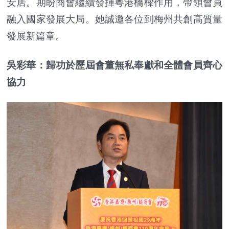
安居。期盼商會繼續發揮粵港橋樑作用，帶領會員
融入國家發展大局。她誠邀各位到梅州共創高質量
發展新篇章。
吳彩華：歸功於歷屆會董無私奉獻和全體會員齊心
協力