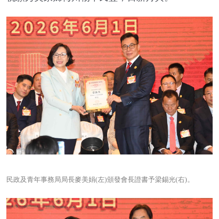
民政及青年事務局局長麥美娟(左)頒發會長證書予梁錫光(右)。