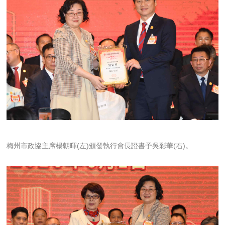
梅州市政協主席楊朝暉(左)頒發執行會長證書予吳彩華(右)。