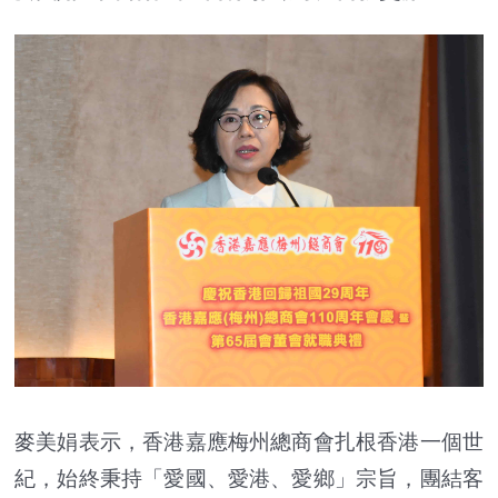
麥美娟表示，香港嘉應梅州總商會扎根香港一個世
紀，始終秉持「愛國、愛港、愛鄉」宗旨，團結客