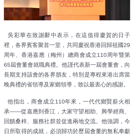
吳彩華在致謝辭中表示，在這值得慶賀的日子
裡，各界賓客聚首一堂，共同慶祝香港回歸祖國29
周年、香港嘉應（梅州）總商會成立110周年暨第
65屆會董會就職典禮。他謹代表新一屆會董會，向
長期支持該會的各界朋友，特別是專程來港出席當
晚典禮的省領導及家鄉領導，致以最衷心的感謝。
他指出，商會成立110年來，一代代鄉賢薪火相
承——從嘉應到香江，大家守望相助、興學經商、
回饋桑梓、服務社群並促進兩地交流。他強調，今
日所取得的成就，必須歸功於歷屆會董的無私奉獻