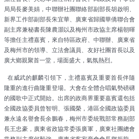
局局長麥美娟，中聯辦社團聯絡部副部長胡啟明、
新界工作部副部長朱宜華、廣東省歸國華僑聯合會
副主席兼秘書長陳農灝以及梅州市政協主席楊朝暉
等擔任主禮嘉賓，來自特區政府、中聯辦、廣東省
及梅州市的領導、立法會議員、友好社團首長以及
廣大鄉親聚首一堂，場面盛大，氣氛熱烈。
在威武的麒麟引領下，主禮嘉賓及重要首長伴隨
隆重的進行曲隆重登場。大會在全體合唱氣勢磅礴
的國歌中正式開始。出席的政商界重要嘉賓還包括
全國政協委員曾智明、張國榮，港區全國政協委員
兼永遠名譽會長余鵬春，梅州市委統戰部常務副部
長王忠豪，廣東省政協常委張廣軍，廣東社團總會