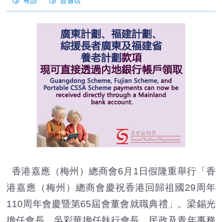
香港嘉應（梅州）總商會6月1日假隆重舉行「香
港嘉應（梅州）總商會慶祝香港回歸祖國29周年
110周年會慶暨第65屆會董會就職典禮」。梁錫光
擔任會長、吳彩華擔任執行會長。民政及青年事務