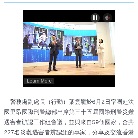
警務處副處長（行動）葉雲龍於6月2日率團赴法
國里昂國際刑警總部出席第三十五屆國際刑警災難
遇害者辦認工作組會議，並與來自59個國家，合共
227名災難遇害者辨認組的專家，分享及交流香港