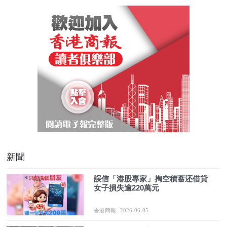
新聞
誤信「港股專家」掏空積蓄还借貸
女子損失逾220萬元
香港商報
2026-06-05