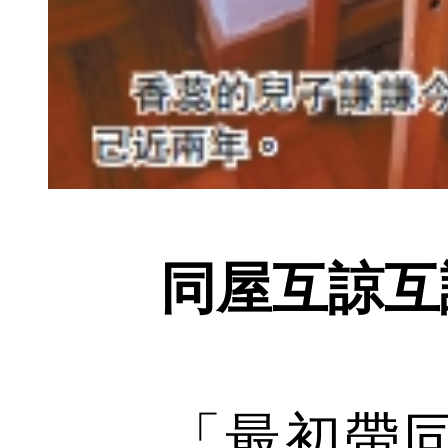
同屋互諒互
「最初帶同