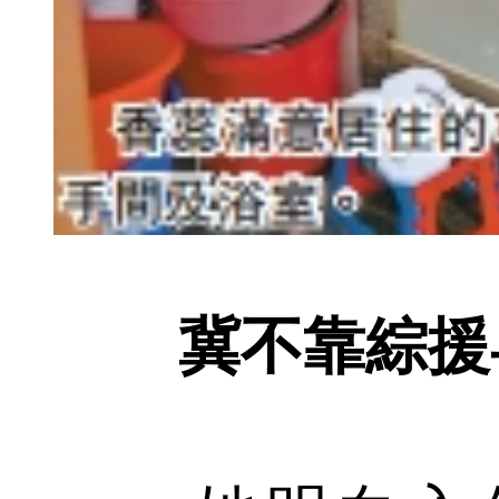
冀不靠綜援