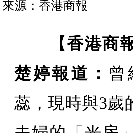
來源：香港商報
【香港商
楚婷報道：
曾
蕊，現時與3歲
夫婦的「光房