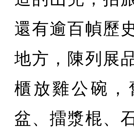
還有逾百幀歷
地方，陳列展
櫃放雞公碗，
盆、擂漿棍、