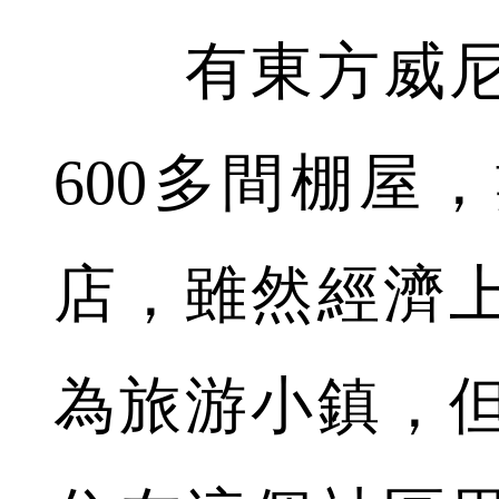
有東方威尼
600多間棚屋
店，雖然經濟
為旅游小鎮，