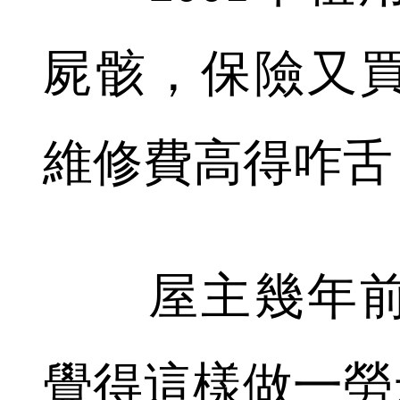
屍骸，保險又
維修費高得咋舌
屋主幾年前
覺得這樣做一勞