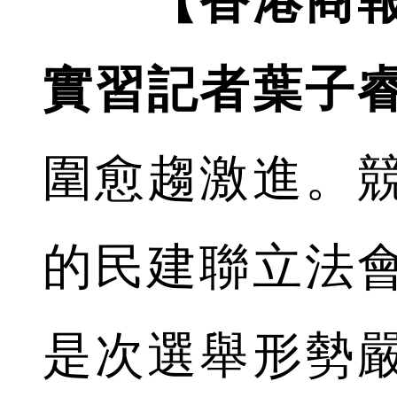
【香港商
實習記者葉子
圍愈趨激進。
的民建聯立法
是次選舉形勢