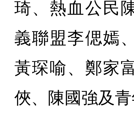
琦、熱血公民
義聯盟李偲嫣
黃琛喻、鄭家
俠、陳國強及青