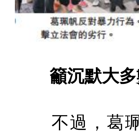
籲沉默大多
不過，葛珮