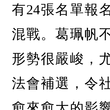
有24張名單報
混戰。葛珮帆
形勢很嚴峻，
法會補選，令
愈來愈大的影