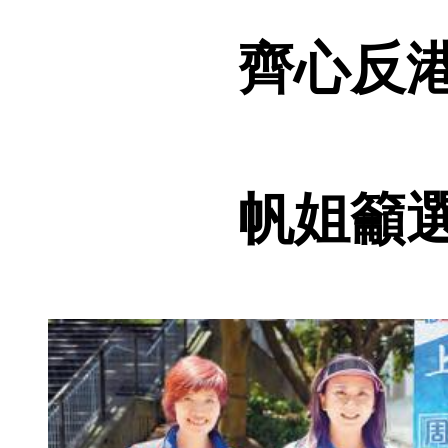
齊心反
帆姐籲選