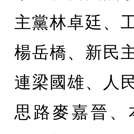
主黨林卓廷、
楊岳橋、新民
連梁國雄、人
思路麥嘉晉、