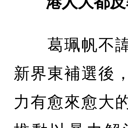
港人大都反
葛珮帆不諱
新界東補選後
力有愈來愈大