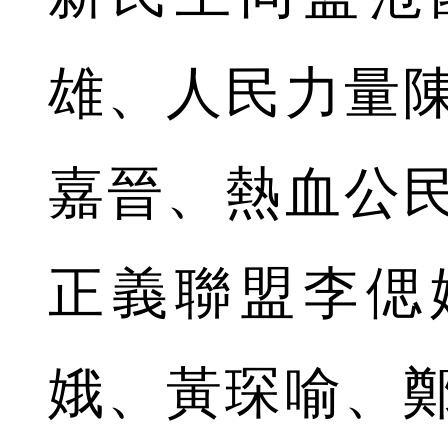
雄、人民力量
嘉晉、熱血公
正義聯盟李偲
娥、黃琛喻、