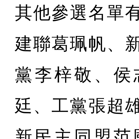
其他參選名單
建聯葛珮帆、
黨李梓敬、侯
廷、工黨張超
新民主同盟范