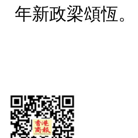
年新政梁頌恆。