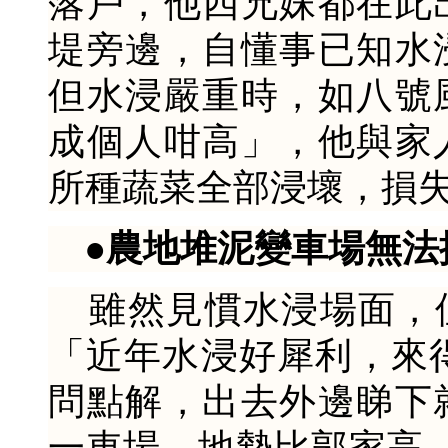
落戶，他四兄妹都在此
堤旁邊，自懂事已知水
但水浸嚴重時，如八號
成個人咁高」，他與家
所種蔬菜全部浸壞，損
●農地堆泥變車場無法
雖然見慣水浸場面，
「近年水浸好犀利，來
問點解，出去外邊睇下
一車場，地勢比郭家高