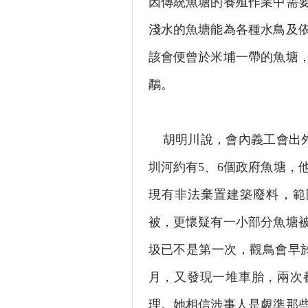
因傳統魚塘的養殖作業中需
淺水的魚塘能為各種水鳥及
該會便曾於米埔一帶的魚塘
鷸。
胡明川說，會內義工會出外
圳河約有5、6個政府魚塘，
現有非法棄置建築廢料，範
被，更懷疑有一小部分魚塘
圾已不是第一次，觀鳥會早於
月，又發現一堆車胎，兩次
理。她相信涉事人是覷準那