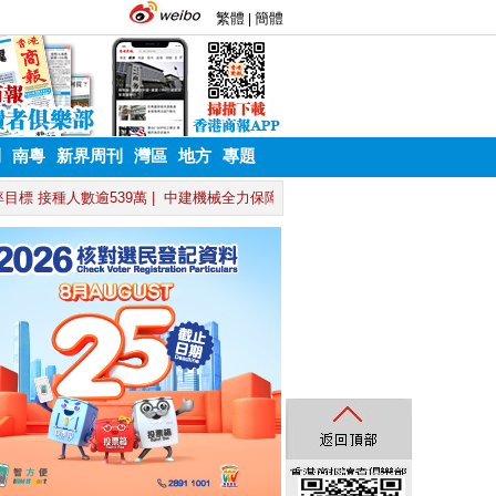
刊
南粵
新界周刊
灣區
地方
專題