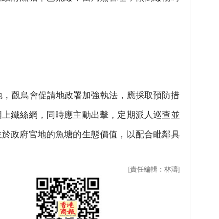
，觀鳥會促請地政署加強執法，應採取預防措
圍上鐵絲網，同時應主動出擊，定期派人巡查並
位於政府官地的魚塘的生態價值，以配合毗鄰具
[責任編輯：林濤]