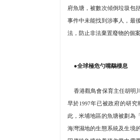
府魚塘，被數次傾倒垃圾包
事件中未能找到涉事人，最
法，防止非法棄置廢物的個
●全球極危勺嘴鷸棲息
香港觀鳥會保育主任胡明川
早於1997年已被政府的研
此，米埔地區的魚塘被劃為
海灣濕地的生態系統及生境