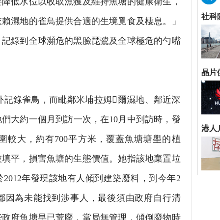
要降低水位以收取漁獲及維持魚塘的健康衛生，
依賴濕地的雀鳥提供合適的生境覓食及棲息。」
，記錄到全球瀕危的黑臉琵鷺及全球極危的勺嘴
記錄雀鳥，而毗鄰米埔拉姆爾濕地、鄰近深
他們大約一個月到訪一次，在10月中到訪時，發
圍較大，約有700平方米，覆蓋魚塘塘壆的植
被填平，損害魚塘的生態價值。她指該地棄置垃
2012年發現該地有人傾到建築廢料，到今年2
都因為未能找到涉事人，最後須由政府自行清
些政府魚塘早已荒廢，當局無管理，傾倒廢物時