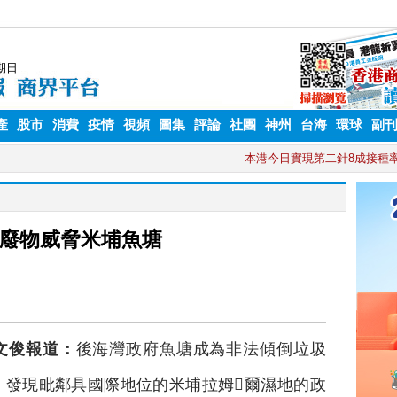
產
股市
消費
疫情
視頻
圖集
評論
社團
神州
台海
環球
副
置廢物威脅米埔魚塘
文俊報道：
後海灣政府魚塘成為非法傾倒垃圾
，發現毗鄰具國際地位的米埔拉姆爾濕地的政