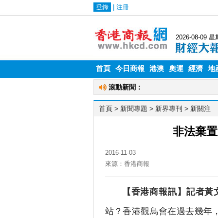
首頁
今日商報
港澳
奧運
經濟
地
首頁
> 新聞專題 >
新界專刊
>
新關注
非法棄
2016-11-03
來源：香港商報
【香港商報訊】記者黃
站？香港觀鳥會在過去幾年