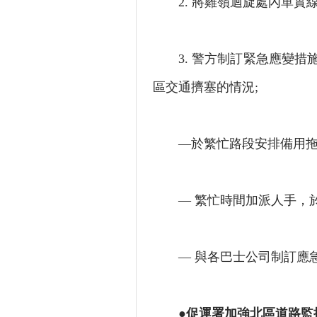
2. 將雞嶺迴旋處內單實線
3. 警方制訂緊急應變措
區交通擠塞的情況;
—於繁忙路段安排備用拖車
— 繁忙時間加派人手，於
— 與各巴士公司制訂應急
●促運署加強北區道路監