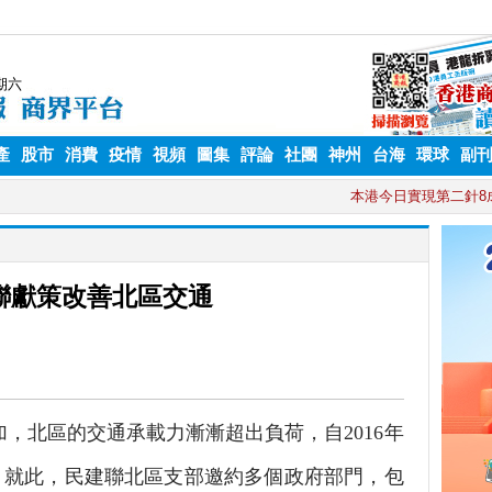
產
股市
消費
疫情
視頻
圖集
評論
社團
神州
台海
環球
副
聯獻策改善北區交通
北區的交通承載力漸漸超出負荷，自2016年
。就此，民建聯北區支部邀約多個政府部門，包