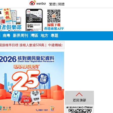
刊
南粵
新界周刊
灣區
地方
專題