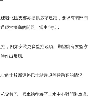
聯北區支部亦提供多項建議，要求有關部門
交通經常擠塞的問題，當中包括：
監控，例如安裝更多監控鏡頭。期望能有效監察
時作出反應;
少的士於新運路巴士站違規等候乘客的情況;
苑穿梭巴士候車站後移至上水中心對開避車處;