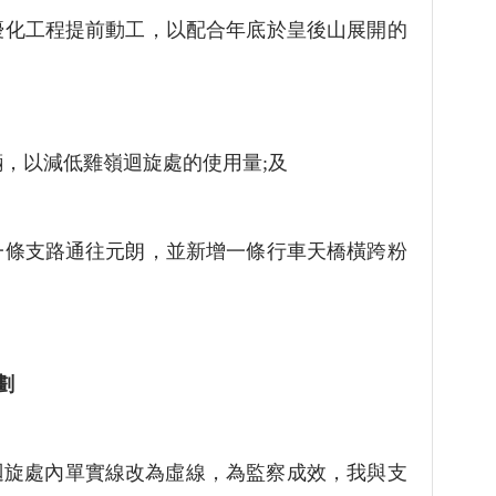
優化工程提前動工，以配合年底於皇後山展開的
，以減低雞嶺迴旋處的使用量;及
一條支路通往元朗，並新增一條行車天橋橫跨粉
劃
處內單實線改為虛線，為監察成效，我與支