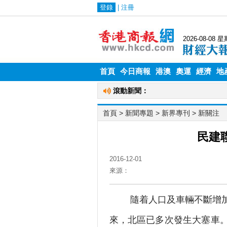
首頁
今日商報
港澳
奧運
經濟
地
首頁
> 新聞專題 >
新界專刊
>
新關注
民建
2016-12-01
來源：
隨着人口及車輛不斷增加，
來，北區已多次發生大塞車