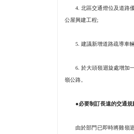
4. 北區交通燈位及道路
公屋興建工程;
5. 建議新增道路疏導車輛
6. 於大頭嶺迴旋處增加
嶺公路。
●必要制訂長遠的交通規
由於部門已即時將雞嶺迴旋