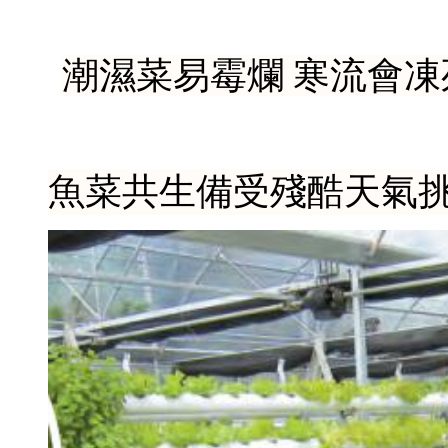
潮濕菜易霉爛 寒流會凍
魚菜共生備受殘酷天氣