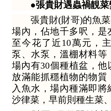
●張貴財遇蟲禍靚菜
張貴財(財哥)的魚菜
場內，佔地千多呎，是
至今花了近10萬元，
泵、水泵，溫棚材料等
場內有30個種植盆，
放滿能抓穩植物的物質
入魚水，場內種滿即將
沙律菜，早前則種生菜