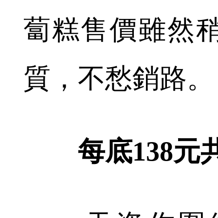
蔔糕售價雖然
質，不愁銷路。
每底138元