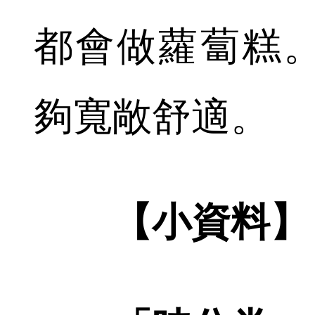
都會做蘿蔔糕
夠寬敞舒適。
【小資料】