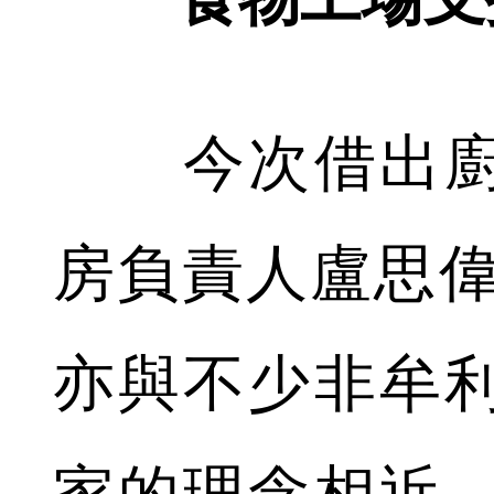
今次借出廚
房負責人盧思偉(
亦與不少非牟