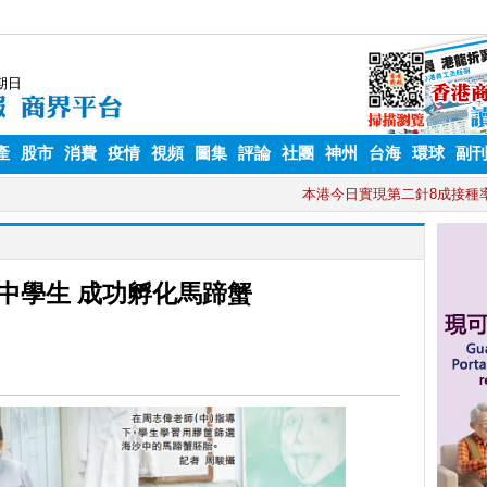
產
股市
消費
疫情
視頻
圖集
評論
社團
神州
台海
環球
副
中學生 成功孵化馬蹄蟹