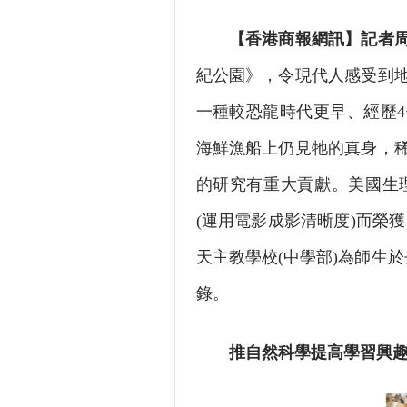
【香港商報網訊】記者
紀公園》，令現代人感受到
一種較恐龍時代更早、經歷
海鮮漁船上仍見牠的真身，
的研究有重大貢獻。美國生理學
(運用電影成影清晰度)而榮獲
天主教學校(中學部)為師生
錄。
推自然科學提高學習興