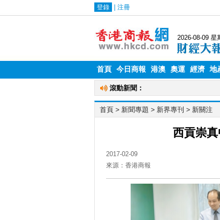
首頁
今日商報
港澳
奧運
經濟
地
首頁
> 新聞專題 >
新界專刊
>
新關注
西貢崇真
2017-02-09
來源：香港商報