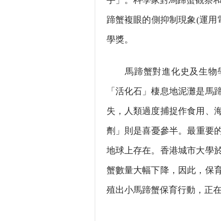
手」。科學家對馬蹄蟹觀察和研
蹄蟹複眼的側抑制現象(運用電
學獎。
馬蹄蟹對進化史及生物學
「活化石」棲息地泥灘是馬
失，人類過度捕捉作食用、
劑」則是喜憂參半。最重要的
地球上存在。香港城市大學於
蟹數量大幅下降，因此，保
殖出小馬蹄蟹保育行動，正