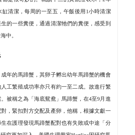
水缸清潔，每周的一至五，午飯後用1小時清潔
產生的一些糞便，通過清潔牠們的糞便，感受到
於海中。
低
年的馬蹄蟹，其卵子孵出幼年馬蹄蟹的機會
的人工繁殖成功率亦只有約一至二成。故進行繁
。被稱之為「海底鴛鴦」馬蹄蟹，在4至9月進
配對，緊扣對方交配及產卵，他稱，根據文獻一
師生在護理發現馬蹄蟹配對也有失敗或中途「分