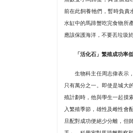
前在此飼養牠們，暫時負責
水缸中的馬蹄蟹吃完食物所
應該保護海洋，不要丟垃圾
「活化石」繁殖成功率
生物科主任周志偉表示，成
只有萬分之一。即使是城大
殖計劃時，他與學生一起摸索
入繁殖季節，雄性及雌性會
旦配對成功便絕少分離，但