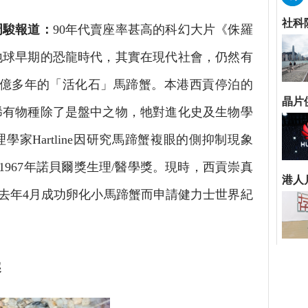
周駿報道：
90年代賣座率甚高的科幻大片《侏羅
地球早期的恐龍時代，其實在現代社會，仍然有
4億多年的「活化石」馬蹄蟹。本港西貢停泊的
稀有物種除了是盤中之物，牠對進化史及生物學
家Hartline因研究馬蹄蟹複眼的側抑制現象
1967年諾貝爾獎生理/醫學獎。現時，西貢崇真
於去年4月成功卵化小馬蹄蟹而申請健力士世界紀
趣