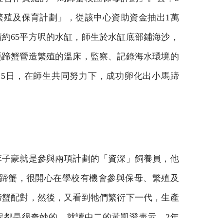
繁殖及保育計劃」，從該中心資助資金抽出1萬
約65平方呎的水缸，師生於水缸底部鋪海沙，
馬蹄蟹營造繁殖的溫床，監察、記錄海水環境的
月5日，在師生共同努力下，成功卵化出小馬蹄
豪就是參與兩項計劃的「資深」飼養員，他
馬蹄蟹，很開心在學校有機會參與保母、繁殖及
蹄蟹配對，然後，又看到牠們繁衍下一代，生產
程都是很奇妙的。就讀中二的黃凱澄表示，2年