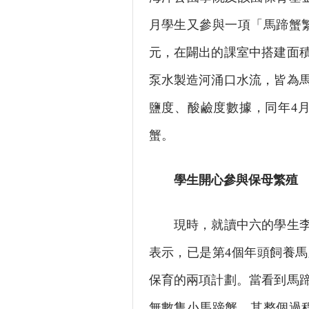
月學生又參與一項「馬蹄蟹
元，在闢出的課室中搭建面積
泵水製造河涌口水流，皆為
鹽度、酸鹼度數據，同年4
蟹。
學生開心參與保母繁殖
現時，就讀中六的學生李子
表示，已是第4個年頭飼養
保育的兩項計劃。當看到馬
無數隻小馬蹄蟹，其整個過