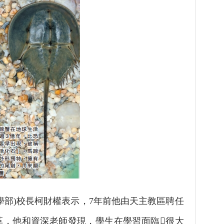
部)校長柯財權表示，7年前他由天主教區聘任
革，他和資深老師發現，學生在學習面臨很大