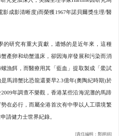
究更加深入，美國生理學家Hartline因研究馬
影成影清晰度)而榮獲1967年諾貝爾獎生理/醫
的研究有重大貢獻，遺憾的是近年來，這種
蹄蟹產卵和幼蟹溫床，卻因海岸發展和污染而消
海螺漁餌，而醫療用其「藍血」提取製成「鱟試
是馬蹄蟹比恐龍還要早2.3億年(奧陶紀時期)於
2009年調查不樂觀，香港某些沿海泥灘的馬蹄
育勢在必行，而屬全港首次有中學以人工環境繁
在申請健力士世界紀錄。
[責任編輯：鄭嬋娟]