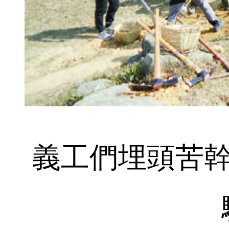
義工們埋頭苦幹