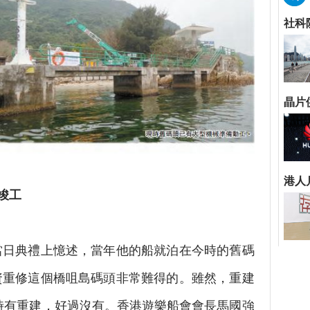
竣工
典禮上憶述，當年他的船就泊在今時的舊碼
資重修這個橋咀島碼頭非常難得的。雖然，重建
時有重建，好過沒有。香港遊樂船會會長馬國強