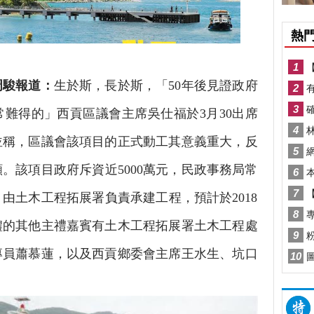
周駿報道：
生於斯，長於斯，「50年後見證政府
難得的」西貢區議會主席吳仕福於3月30出席
並稱，區議會該項目的正式動工其意義重大，反
。該項目政府斥資近5000萬元，民政事務局常
由土木工程拓展署負責承建工程，預計於2018
禮的其他主禮嘉賓有土木工程拓展署土木工程處
專員蕭慕蓮，以及西貢鄉委會主席王水生、坑口