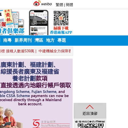
刊
南粵
新界周刊
灣區
地方
專題