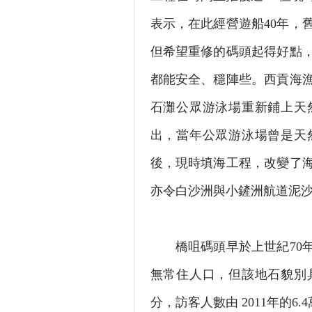
表示，在此經營遊船40年，
但希望重修的碼頭起得好點
都能安全、穩陣些。西貢海
石灘公眾游泳場重新鋪上天
出，當年公眾游泳場曾是天
後，現時填海工程，改變了
亦令白沙洲與小鏟洲航道泥
橋咀碼頭早於上世紀70年
無常住人口，但該地石貌別
分，訪客人數由 2011年的6