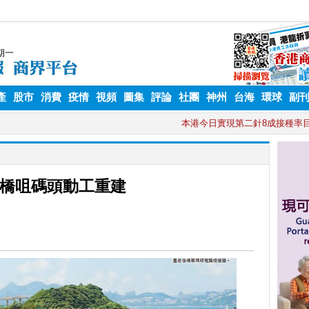
產
股市
消費
疫情
視頻
圖集
評論
社團
神州
台海
環球
副
橋咀碼頭動工重建