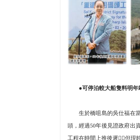
●可停泊較大船隻料明年
生於橋咀島的吳仕福在當日
頭，經過50年後見證政府出
工程在時間上推後遲，但現