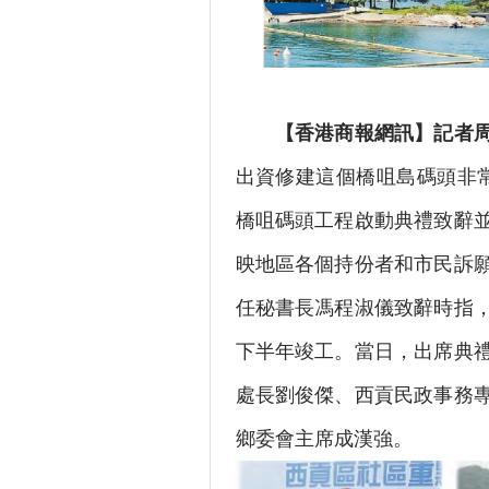
【香港商報網訊】記者
出資修建這個橋咀島碼頭非常
橋咀碼頭工程啟動典禮致辭
映地區各個持份者和市民訴願
任秘書長馮程淑儀致辭時指，
下半年竣工。當日，出席典
處長劉俊傑、西貢民政事務
鄉委會主席成漢強。