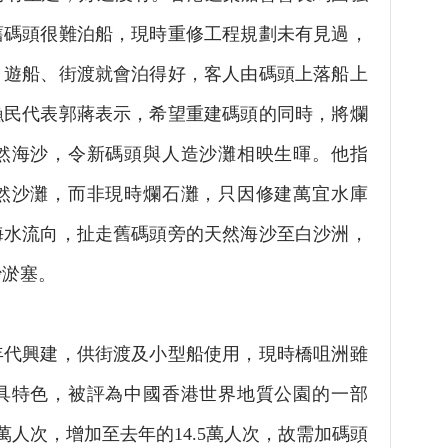
舊碼頭很難泊船，現時重修工程規劃未有見過，
，遊船、街渡就會泊得好，客人由碼頭上落船上
漁民代表郭蔣表示，希望重建碼頭的同時，將爛
然海沙，令新碼頭與人造沙灘相映生暉。他指
然沙灘，而非現時爛石灘，只因修建萬宜水庫
海水流向，扯走舊碼頭旁的天然海沙至白沙洲，
沙淤塞。
代興建，供街渡及小型船使用，現時橋咀洲雖
具特色，被評為中國香港世界地質公園的一部
.4萬人次，增加至去年的14.5萬人次，故需加碼頭