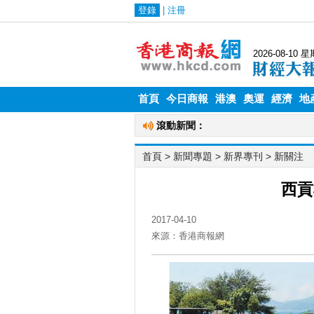
首頁
今日商報
港澳
奧運
經濟
地
首頁
> 新聞專題 >
新界專刊
>
新關注
西貢
2017-04-10
來源：香港商報網