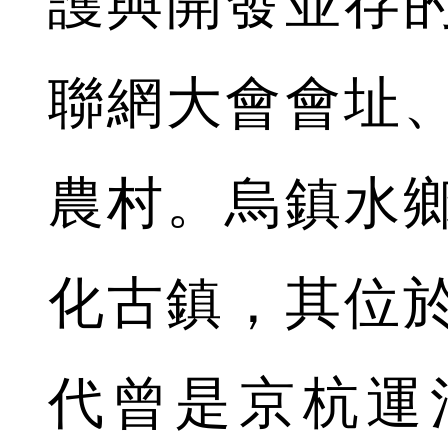
護與開發並存
聯網大會會址
農村。烏鎮水
化古鎮，其位
代曾是京杭運