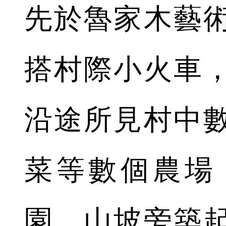
先於魯家木藝
搭村際小火車
沿途所見村中
菜等數個農場
園、山坡旁築