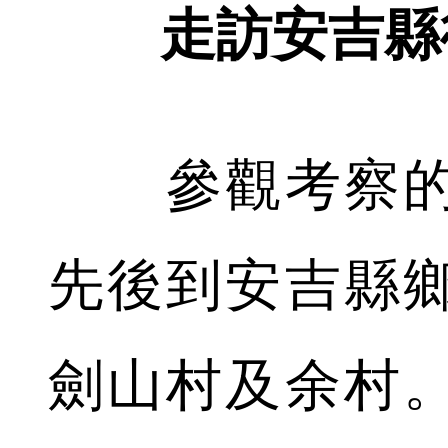
走訪安吉縣
參觀考察的
先後到安吉縣
劍山村及余村