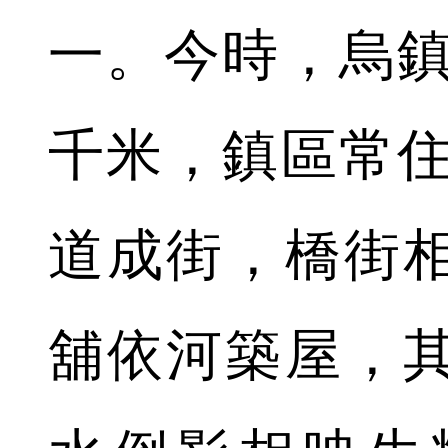
一。今時，烏鎮
千米，鎮區常住
道成街，橋街
舖依河築屋，