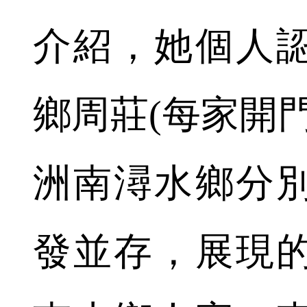
介紹，她個人
鄉周莊(每家開
洲南潯水鄉分
發並存，展現