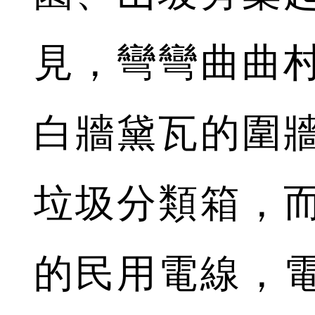
見，彎彎曲曲
白牆黛瓦的圍
垃圾分類箱，
的民用電線，