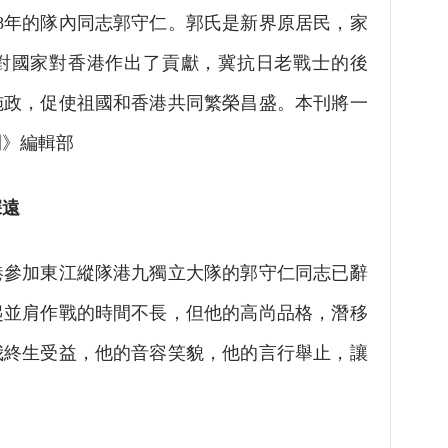
8年的隊內同志郭守仁。郭氏是新界原居民，家
對國家對香港作出了貢獻，冀抗日老戰士的後
施政，促使祖國和香港共同繁榮昌盛。本刊將一
刊》編輯部
遠
加東江縱隊港九獨立大隊的郭守仁同志已辭
起並肩作戰的時間不長，但他的高尚品格，潛移
我終生受益，他的音容笑貌，他的言行舉止，讓