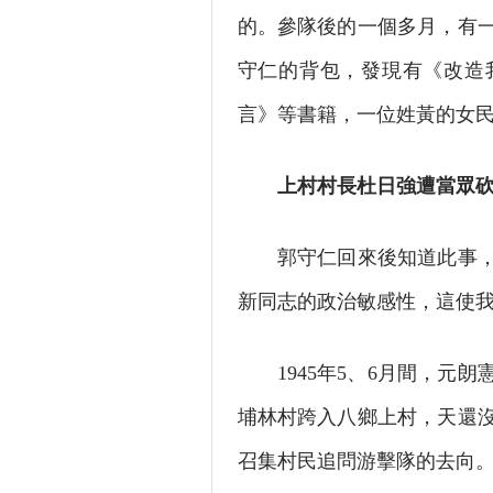
的。參隊後的一個多月，有
守仁的背包，發現有《改造
言》等書籍，一位姓黃的女
上村村長杜日強遭當眾砍
郭守仁回來後知道此事，主
新同志的政治敏感性，這使
1945年5、6月間，元朗
埔林村跨入八鄉上村，天還
召集村民追問游擊隊的去向