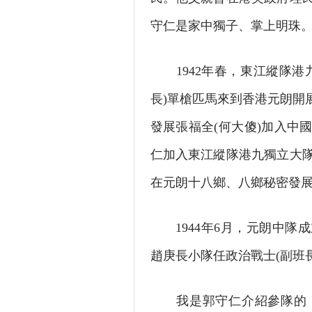
守仁是家中獨子、掌上明珠
1942年春，東江縱隊港
長)單槍匹馬來到香港元朗開
發展張福全(何大傻)加入中
仁加入東江縱隊港九獨立大
在元朗十八鄉、八鄉秘密發
1944年6月，元朗中隊
趙庚長小隊任政治戰士(副班長
我是郭守仁介紹參隊的，