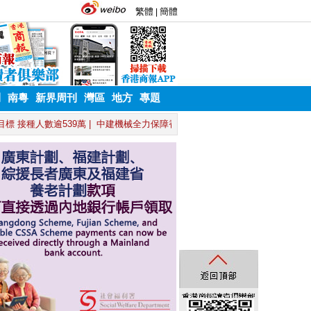
刊
南粵
新界周刊
灣區
地方
專題