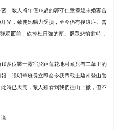
，敵人將年僅16歲的郭守仁童養媳未婚妻曾
她耳光，致使她聽力受損，至今仍有後遺症。曾
群眾面前，砍掉杜日強的頭。群眾悲憤對峙，
0多位戰士露宿於距蓮花地村頭只有二華里的
通報，張明華班長立即命令我帶戰士駱南登山警
。此時已天亮，敵人雖看到我們往山上撤，但不
強