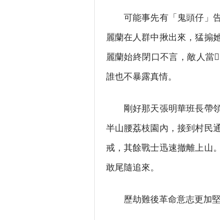
可能事先有「鬼頭仔」告密
麗蘭在人群中揪出來，猛搧
麗蘭始終閉口不言，敵人當
誰也不暴露真情。
剛好那天張明華班長帶領1
半山腰荔枝園內，接到村民
戒，其餘戰士迅速撤離上山
敢尾隨追來。
歷劫難後革命意志更加堅