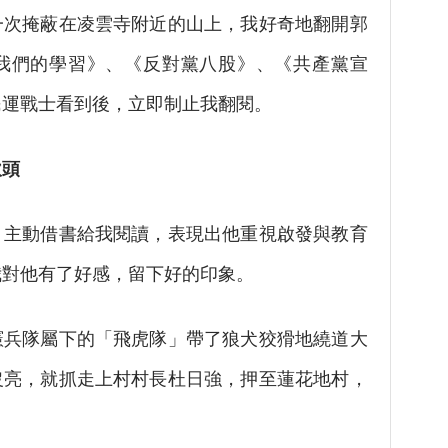
一次掩蔽在凌雲寺附近的山上，我好奇地翻開郭
我們的學習》、《反對黨八股》、《共產黨宣
民運戰士看到後，立即制止我翻閱。
頭
動借書給我閱讀，表現出他重視啟發與教育
我對他有了好感，留下好的印象。
憲兵隊屬下的「飛虎隊」帶了狼犬狡猾地繞道大
沒亮，就抓走上村村長杜日強，押至蓮花地村，
。