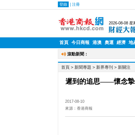
首頁
今日商報
港澳
奧運
經濟
地
首頁
> 新聞專題 >
新界專刊
>
新關注
遲到的追思——懷念摯
2017-08-10
來源：香港商報