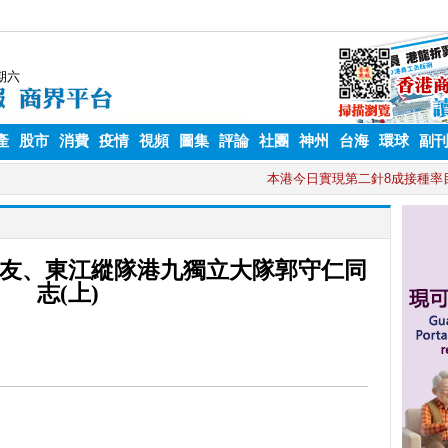
產
股市
消費
疫情
視頻
圖集
評論
社團
神州
台海
環球
副
友、東江縱隊港九獨立大隊郭守仁同
志(上)