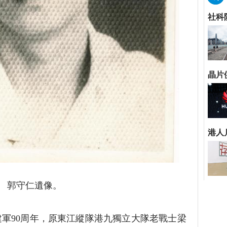
郭守仁遺像。
90周年，原東江縱隊港九獨立大隊老戰士梁