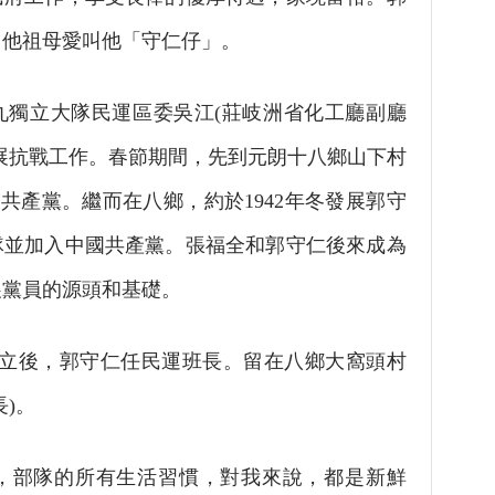
。他祖母愛叫他「守仁仔」。
九獨立大隊民運區委吳江(莊岐洲省化工廳副廳
展抗戰工作。春節期間，先到元朗十八鄉山下村
國共產黨。繼而在八鄉，約於1942年冬發展郭守
隊並加入中國共產黨。張福全和郭守仁後來成為
展黨員的源頭和基礎。
成立後，郭守仁任民運班長。留在八鄉大窩頭村
)。
部隊的所有生活習慣，對我來說，都是新鮮