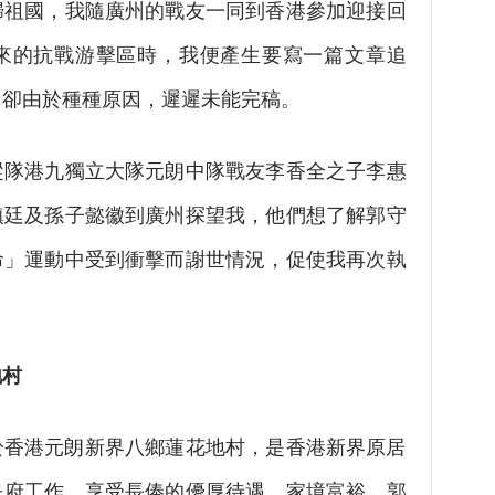
歸祖國，我隨廣州的戰友一同到香港參加迎接回
來的抗戰游擊區時，我便產生要寫一篇文章追
，卻由於種種原因，遲遲未能完稿。
隊港九獨立大隊元朗中隊戰友李香全之子李惠
鎮廷及孫子懿徽到廣州探望我，他們想了解郭守
命」運動中受到衝擊而謝世情況，促使我再次執
村
於香港元朗新界八鄉蓮花地村，是香港新界原居
民府工作，享受長俸的優厚待遇，家境富裕。郭