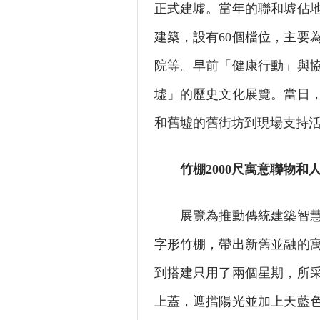
正式建墟。當年的聯和墟佔地
建築，設有60個檔位，主要
院等。早前「健康行動」與
墟」的歷史文化展覽。當日
和舊墟的舊街坊到現場支持
竹棚2000尺寓意聯物和
展覽為推動傳統建築智慧，
字形竹棚，帶出新舊並融的寓
到搭建只用了兩個星期，所
上蓋，遮擋陽光並加上天藍