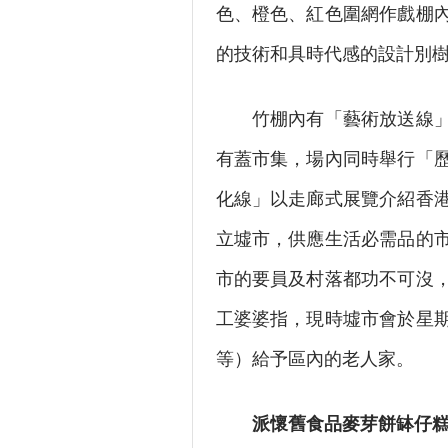
色、橙色、紅色圍網作戲棚
的技術和具時代感的設計別
竹棚內有「藝術放送線」活
有蓋市集，場內同時舉行「
化線」以走廊式展覽介紹香
立墟市，供應生活必需品的
市的要員及村落都功不可沒
工婆婆指，現時墟市會於星
等）給予區內的老人家。
派懷舊食品麥芽餅缽仔