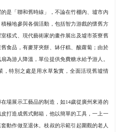
是「聯和舊時線」，不論在竹棚內、墟市內
，積極地參與各個活動，包括智力游戲的懷舊方
課室樣式、現代藝術家的畫作展出及墟市茶寮舊
懷舊食品，有麥芽夾餅、缽仔糕、酸蘿蔔；由於
風扇為游人降溫，單位提供免費糖水給予游人。
菜，特別之處是用水草紮實，全面活現舊墟情
場展示工藝品的制造，如14歲從廣州來港的
鐵皮打造成舊式郵箱，他以簡單的工具，一上一
這套動作做至退休。枝叔的示範引起圍觀的老人