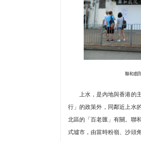
聯和戲院的
上水，是內地與香港的主要
行」的政策外，同鄰近上水的
北區的「百老匯」有關。聯
式墟市，由當時粉嶺、沙頭角