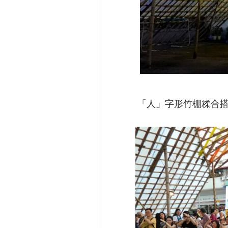
「人」字形竹棚糅合搭棚