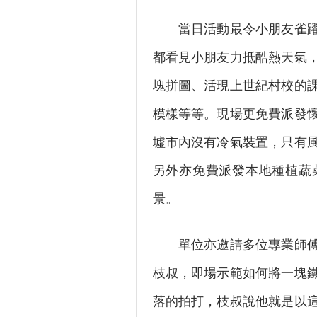
當日活動最令小朋友雀躍的
都看見小朋友力抵酷熱天氣
塊拼圖、活現上世紀村校的
模樣等等。現場更免費派發
墟市內沒有冷氣裝置，只有
另外亦免費派發本地種植蔬
景。
單位亦邀請多位專業師傅在
枝叔，即場示範如何將一塊
落的拍打，枝叔說他就是以