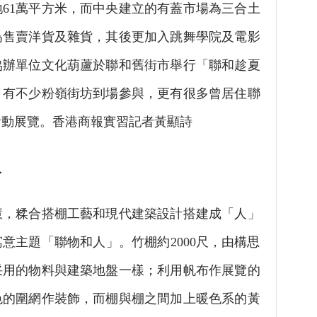
61萬平方米，而中央建立的有蓋市場為三合土
為售賣洋貨及雜貨，其後更加入跳舞學院及電影
協辦單位文化葫蘆於聯和舊街市舉行「聯和趁夏
，有不少粉嶺街坊到場參與，更有很多曾居住聯
活動展覽。香港商報實習記者黃顯詩
人
糅合搭棚工藝和現代建築設計搭建成「人」
意主題「聯物和人」。竹棚約2000尺，由構思
采用的物料與建築地盤一樣；利用帆布作展覽的
色的圍網作裝飾，而棚與棚之間加上暖色系的黃