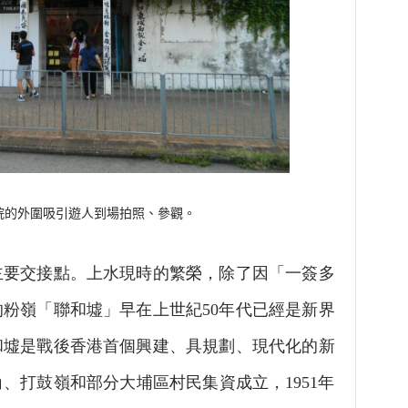
外圍吸引遊人到場拍照、參觀。
交接點。上水現時的繁榮，除了因「一簽多
粉嶺「聯和墟」早在上世紀50年代已經是新界
和墟是戰後香港首個興建、具規劃、現代化的新
、打鼓嶺和部分大埔區村民集資成立，1951年