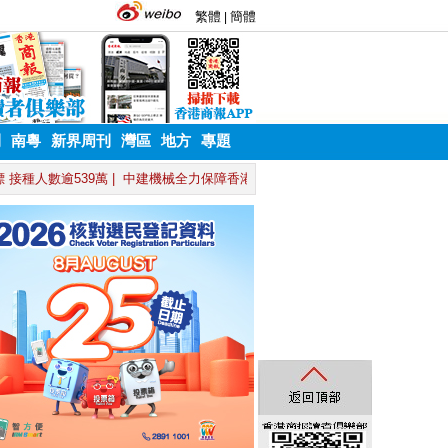
刊
南粵
新界周刊
灣區
地方
專題