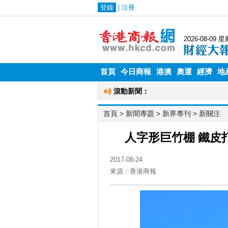
首頁
今日商報
港澳
奧運
經濟
地
首頁
> 新聞專題 >
新界專刊
>
新關注
人字形巨竹棚 鐵皮
2017-08-24
來源：香港商報