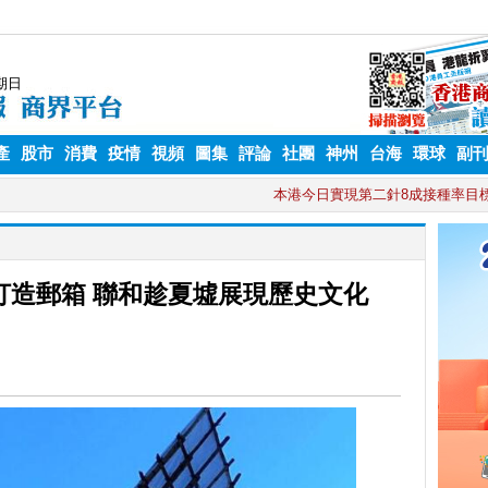
產
股市
消費
疫情
視頻
圖集
評論
社團
神州
台海
環球
副
打造郵箱 聯和趁夏墟展現歷史文化