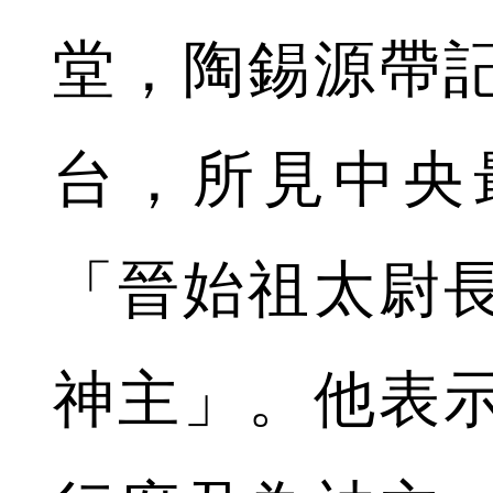
堂，陶錫源帶
台，所見中央
「晉始祖太尉
神主」。他表