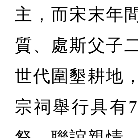
主，而宋末年間
質、處斯父子
世代圍墾耕地
宗祠舉行具有7
祭，聯誼親情