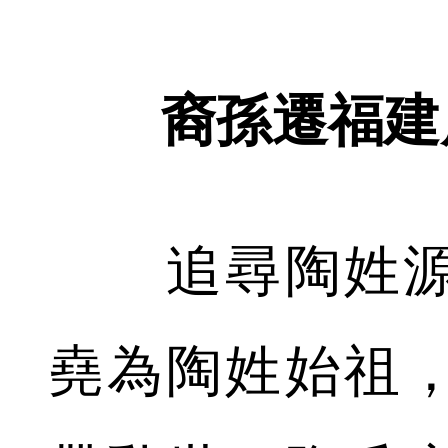
裔孫遷福建
追尋陶姓源
堯為陶姓始祖