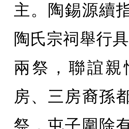
主。陶錫源續
陶氏宗祠舉行具
兩祭，聯誼親
房、三房裔孫
祭，屯子圍除