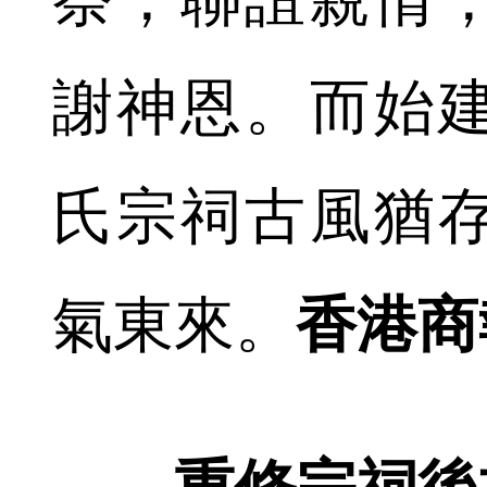
謝神恩。而始
氏宗祠古風猶
氣東來。
香港商