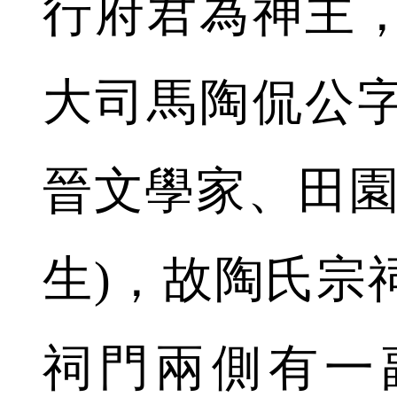
行府君為神主
大司馬陶侃公
晉文學家、田園
生)，故陶氏宗
祠門兩側有一