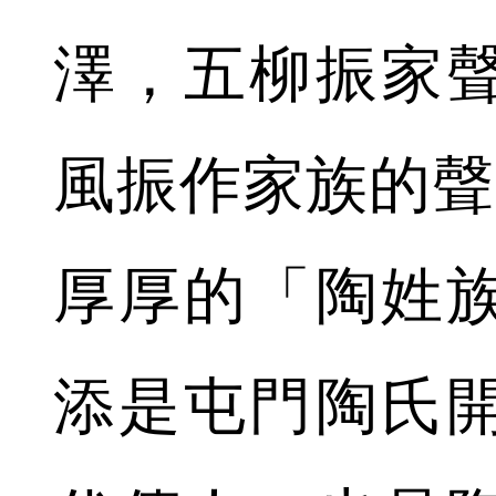
澤，五柳振家
風振作家族的聲
厚厚的「陶姓
添是屯門陶氏開