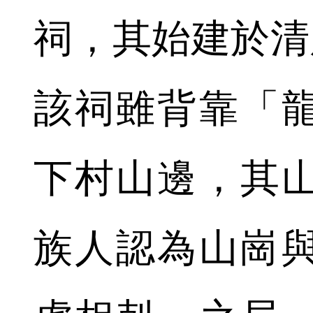
祠，其始建於清康熙
該祠雖背靠「
下村山邊，其
族人認為山崗