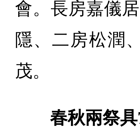
會。長房嘉儀居
隱、二房松潤
茂。
春秋兩祭具7