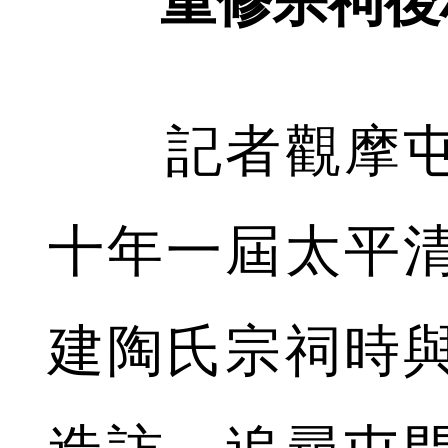
重修宗祠後
記者觀摩屯
十年一屆太平
建陶氏宗祠時