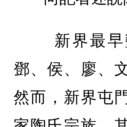
新界最早墾
鄧、侯、廖、
然而，新界屯
家陶氏宗族，