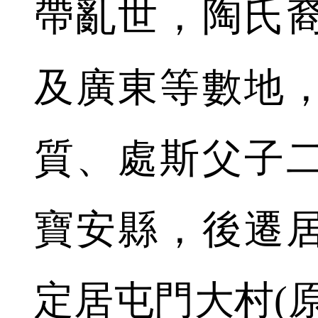
帶亂世，陶氏
及廣東等數地，
質、處斯父子
寶安縣，後遷
定居屯門大村(