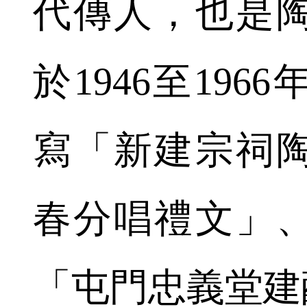
代傳人，也是
於1946至19
寫「新建宗祠
春分唱禮文」
「屯門忠義堂建