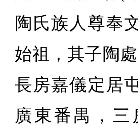
陶氏族人尊奉
始祖，其子陶處
長房嘉儀定居
廣東番禺，三