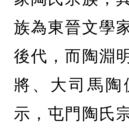
族為東晉文學
後代，而陶淵
將、大司馬陶
示，屯門陶氏