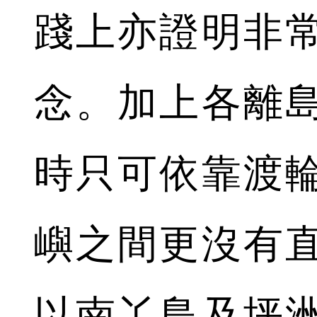
踐上亦證明非
念。加上各離
時只可依靠渡
嶼之間更沒有
以南丫島及坪