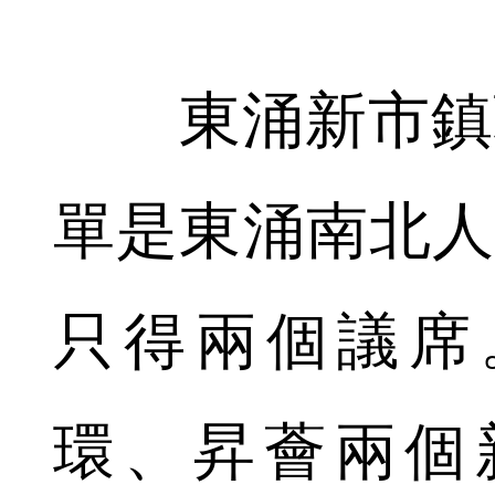
東涌新市鎮現
單是東涌南北人口
只得兩個議席。
環、昇薈兩個