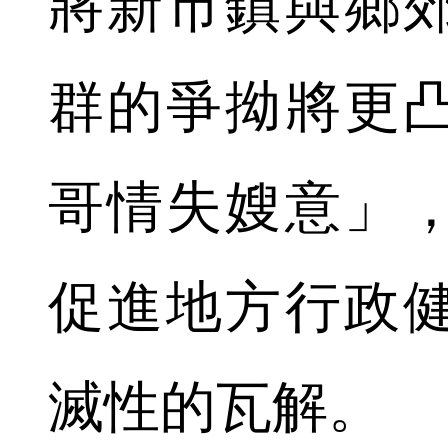
將新市鎮與鄉
群的爭拗將更
哥情失嫂意」
促進地方行政
滅性的瓦解。