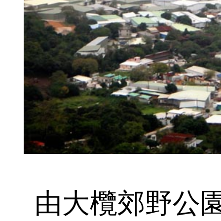
由大欖郊野公