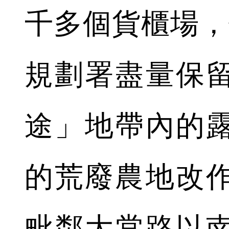
千多個貨櫃場，
規劃署盡量保
途」地帶內的
的荒廢農地改
毗鄰大棠路以