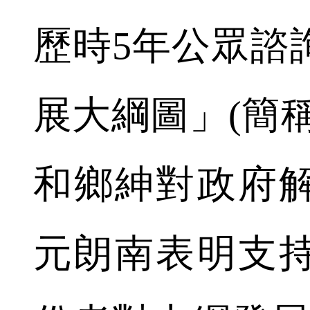
歷時5年公眾諮
展大綱圖」(簡
和鄉紳對政府
元朗南表明支