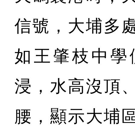
信號，大埔多
如王肇枝中學
浸，水高沒頂
腰，顯示大埔