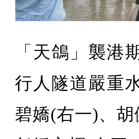
「天鴿」襲港
行人隧道嚴重
碧嬌(右一)、胡