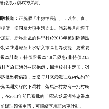
邊境得月樓村的警崗。
周駿報道：
正所謂「小數怕長計」，以衣、食、
隨樓價一樣同屬大項生活支出。倘若每月能慳千
加薪。新界北區的料壆村於2013年被剔除禁區
管制區乘港鐵至上水站入市區甚為便捷，更重要
車計劃」特價證乘車4.8元優惠(非特價23.2
。惟該村有旅居海外村民抱怨，回港於村中定居，雖
鐵批出特價證，更指每月乘港鐵往返兩站約70
位於落馬洲支線的下灣村、落馬洲村亦有一批村民
，在2013年前已審批的「羅湖/落馬洲特惠乘車
滿前辦理續領申請，可繼續享用該乘車計劃。