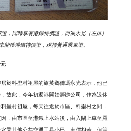
行證，同時享有港鐵特價證，而馮永光（左排）
未能獲港鐵特價證，現持普通乘車證。
千元
於料壆村祖屋的旅英鄉僑馮永光表示，他已
齡，故此，今年初返港開始籌辦公司，作為退休
於料壆村祖屋，每天往返於市區、料壆村之間，
其因，由市區至港鐵上水站後，由入閘上車至羅
上水乘其他公共交通工具小巴，車價相若，但等