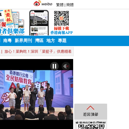
刊
南粵
新界周刊
灣區
地方
專題