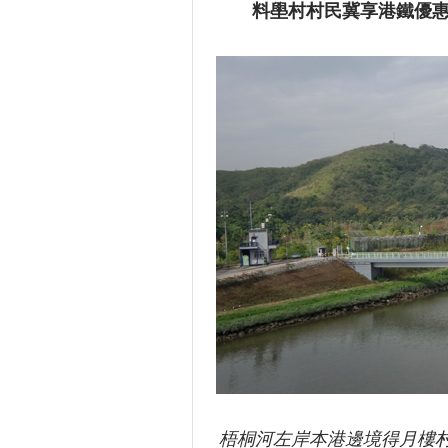
料壆村村民冀享港鐵優
梧桐河左岸本港邊境得月樓