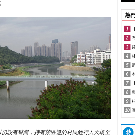
惠
村仍設有警崗，持有禁區證的村民經行人天橋至