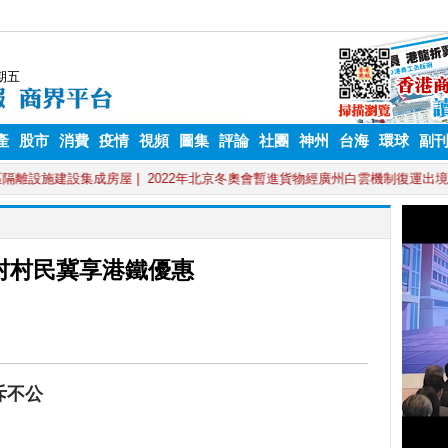
產
股市
消費
疫情
視頻
圖集
評論
社團
神州
台海
環球
副
村村民冀享港鐵優惠
斥不公