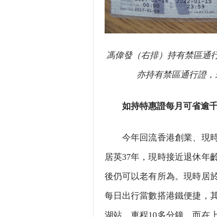
馮偉發（右排）持有禁區通
亦持有禁區通行證，
如持特惠證每月可省逾
今年回流香港創業、現時居
居英37年，現時接近退休年
後仍可以老有所為。現時居
每日出行當數搭港鐵便捷，
湖站，車程10多分鐘，而在