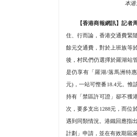
本港
【香港商報網訊】記者
住、行而論，香港交通費緊
餘元交通費，對於上班族等於
後，村民們仍選擇於羅湖站
是仍享有「羅湖/落馬洲特惠乘
元)，一站可慳番18.4元
持有「禁區許可證」卻不獲港
次，要多支出1288元，而
遇到同類情況。港鐵回應指出
計劃」申請，並在有效期屆