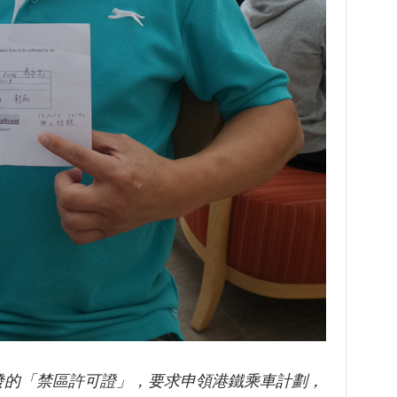
發的「禁區許可證」，要求申領港鐵乘車計劃，