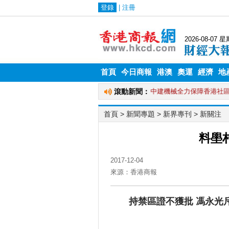
首頁
今日商報
港澳
奧運
經濟
地
首頁
> 新聞專題 >
新界專刊
>
新關注
料壆
2017-12-04
來源：香港商報
持禁區證不獲批 馮永光