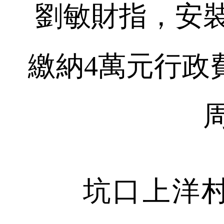
劉敏財指，安
繳納4萬元行政
坑口上洋村