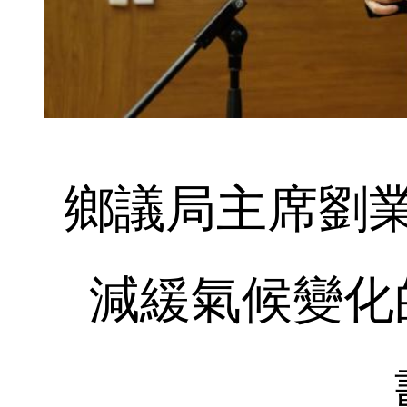
鄉議局主席劉
減緩氣候變化