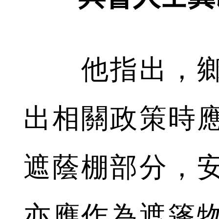
他指出，鄉
出相關政策時
遮蔭棚部分，
亦應作為遮篷