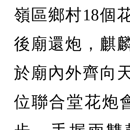
嶺區鄉村18個
後廟還炮，麒
於廟內外齊向
位聯合堂花炮