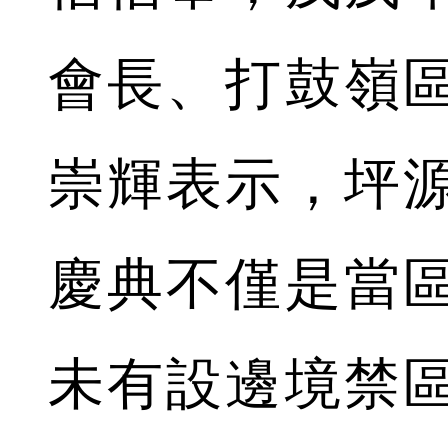
會長、打鼓嶺
崇輝表示，坪
慶典不僅是當
未有設邊境禁