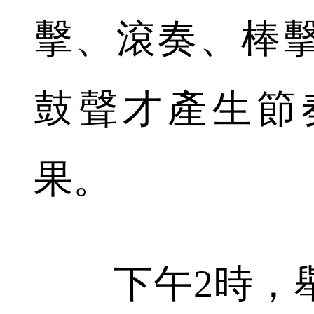
擊、滾奏、棒
鼓聲才產生節
果。
下午2時，舉