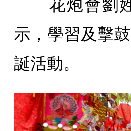
花炮會劉姓女
示，學習及擊鼓
誕活動。