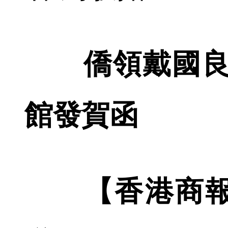
僑領戴國良
館發賀函
【香港商報