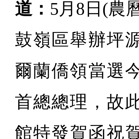
道：
5月8日(
鼓嶺區舉辦坪
爾蘭僑領當選
首總總理，故
館特發賀函祝