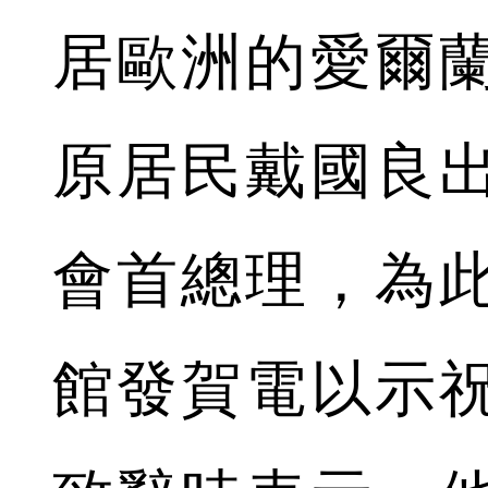
居歐洲的愛爾
原居民戴國良
會首總理，為
館發賀電以示