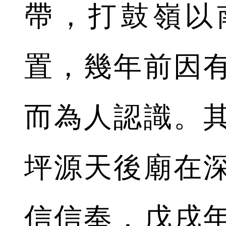
帶，打鼓嶺以
置，幾年前因
而為人認識。
坪源天後廟在
信信奉，戊戌