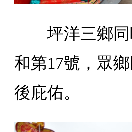
坪洋三鄉同時抽
和第17號，眾
後庇佑。