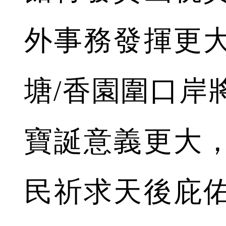
外事務發揮更
塘/香園圍口岸
寶誕意義更大
民祈求天後庇