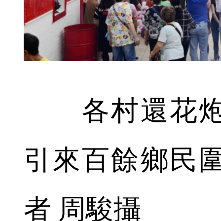
各村還花炮
引來百餘鄉民
者 周駿攝