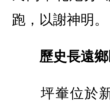
跑，以謝神明。
歷史長遠鄉
坪輋位於新