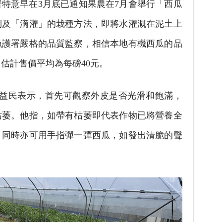
意早在3月底已通知果農在7月會舉行「西瓜
棚及「滴灌」的栽種方法，即將水灌溉在泥土上
漁護署嚴格的品質監察，相信本地有機西瓜的品
估計售價平均為每磅40元。
民表示，首先可觀察外皮是否光滑和飽滿，
枯萎。他指，如帶有枯萎即代表作物已將營養全
，同時亦可用手指彈一彈西瓜，如發出清脆的聲