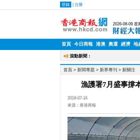
首頁
今日商報
港澳
奧運
經濟
地
首頁
> 新聞專題 >
新界專刊
>
新關注
漁護署7月盛事撐
2018-07-16
來源：香港商報