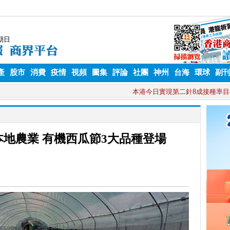
產
股市
消費
疫情
視頻
圖集
評論
社團
神州
台海
環球
副
本地農業 有機西瓜節3大品種登場