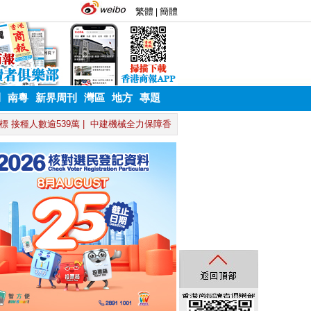
刊
南粵
新界周刊
灣區
地方
專題