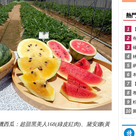
西瓜：超甜黑美人168(綠皮紅肉)、黛安娜(黃