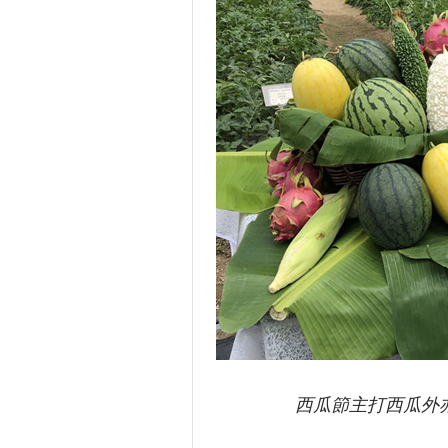
西瓜節主打西瓜外亦