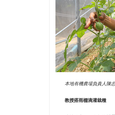
本地有機農場負責人陳志
教授搭雨棚滴灌栽種