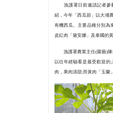
漁護署日前邀請記者參觀
紹，今年「西瓜節」以大埔農
有機西瓜。主要品種分別為來
皮紅肉「黛安娜」及泰國的
漁護署農業主任(園藝)陳益
以往年經驗看是最受歡迎的
肉，果肉清甜;而黃肉「玉蘭