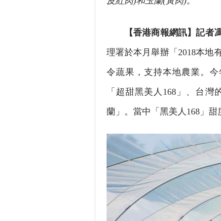
皮紅肉)和玉蘭(黃肉)。
【香港商報網訊】記者
理署於本月舉辦「2018本
令蔬果，支持本地農業。今
「超甜黑美人168」、台
蘭」。當中「黑美人168」