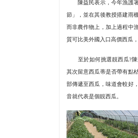
陳益民表示，今年漁護署特
節」，並在其後教授搭建雨
而非農作物上，加上過程中
質可比美外國入口高價西瓜，
至於如何挑選靚西瓜?陳益
其次留意西瓜蒂是否帶有點
部傳遞至西瓜，味道會較好
音就代表是個靚西瓜。