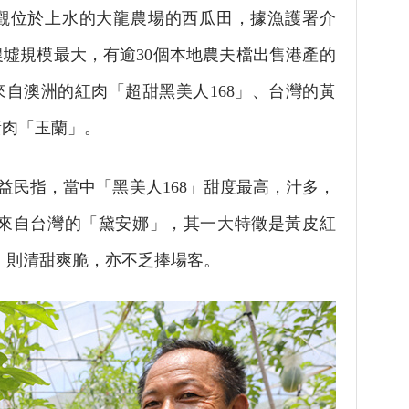
位於上水的大龍農場的西瓜田，據漁護署介
墟規模最大，有逾30個本地農夫檔出售港產的
自澳洲的紅肉「超甜黑美人168」、台灣的黃
黃肉「玉蘭」。
民指，當中「黑美人168」甜度最高，汁多，
;來自台灣的「黛安娜」，其一大特徵是黃皮紅
」則清甜爽脆，亦不乏捧場客。