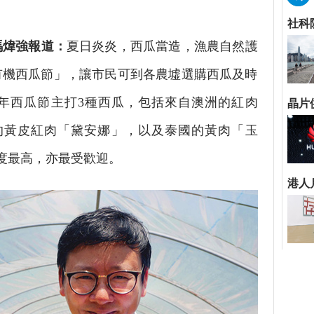
馮煒強報道：
夏日炎炎，西瓜當造，漁農自然護
地有機西瓜節」，讓市民可到各農墟選購西瓜及時
年西瓜節主打3種西瓜，包括來自澳洲的紅肉
灣的黃皮紅肉「黛安娜」，以及泰國的黃肉「玉
甜度最高，亦最受歡迎。